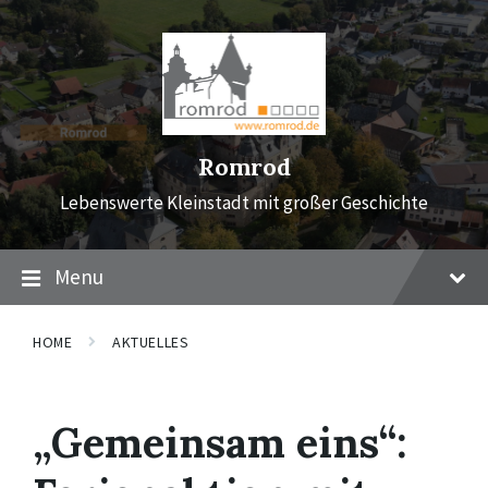
Skip
Skip
Skip
to
to
to
content
main
footer
navigation
Romrod
Lebenswerte Kleinstadt mit großer Geschichte
Menu
HOME
AKTUELLES
„Gemeinsam eins“: