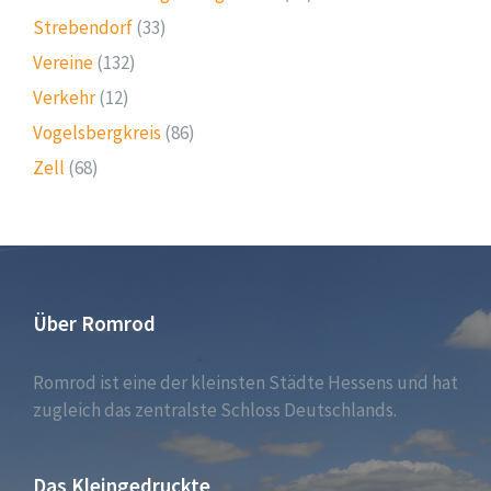
Strebendorf
(33)
Vereine
(132)
Verkehr
(12)
Vogelsbergkreis
(86)
Zell
(68)
Über Romrod
Romrod ist eine der kleinsten Städte Hessens und hat
zugleich das zentralste Schloss Deutschlands.
Das Kleingedruckte