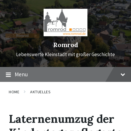
Skip
Skip
Skip
to
to
to
content
main
footer
navigation
Romrod
Lebenswerte Kleinstadt mit großer Geschichte
Menu
HOME
AKTUELLES
Laternenumzug der