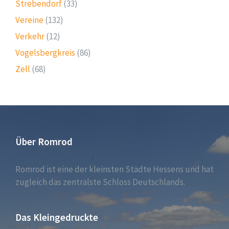
Strebendorf
(33)
Vereine
(132)
Verkehr
(12)
Vogelsbergkreis
(86)
Zell
(68)
Über Romrod
Romrod ist eine der kleinsten Städte Hessens und hat
zugleich das zentralste Schloss Deutschlands.
Das Kleingedruckte