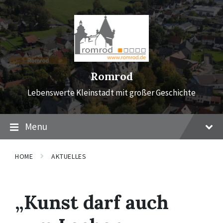
Skip
Skip
Skip
to
to
to
content
main
footer
navigation
Romrod
Lebenswerte Kleinstadt mit großer Geschichte
Menu
HOME
AKTUELLES
„Kunst darf auch