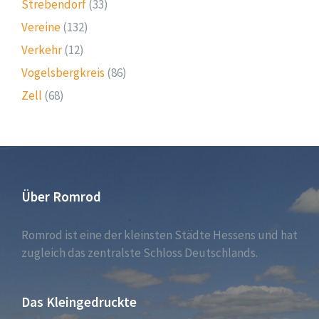
Strebendorf
(33)
Vereine
(132)
Verkehr
(12)
Vogelsbergkreis
(86)
Zell
(68)
Über Romrod
Romrod ist eine der kleinsten Städte Hessens und hat
zugleich das zentralste Schloss Deutschlands.
Das Kleingedruckte