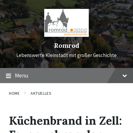
Skip
Skip
Skip
to
to
to
content
main
footer
navigation
Romrod
Lebenswerte Kleinstadt mit großer Geschichte
Menu
HOME
AKTUELLES
Küchenbrand in Zell: