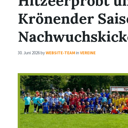
Hitzeerprobt un
Krönender Sais
Nachwuchskick
30. Juni 2026
by
WEBSITE-TEAM
in
VEREINE