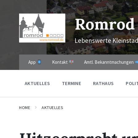
Skip
Skip
Skip
to
to
to
content
main
footer
Romrod
navigation
Lebenswerte Kleinstad
App
Kontakt
Amtl. Bekanntmachungen
AKTUELLES
TERMINE
RATHAUS
POLI
HOME
AKTUELLES