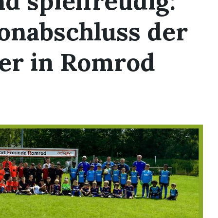
d spielfreudig:
onabschluss der
er in Romrod