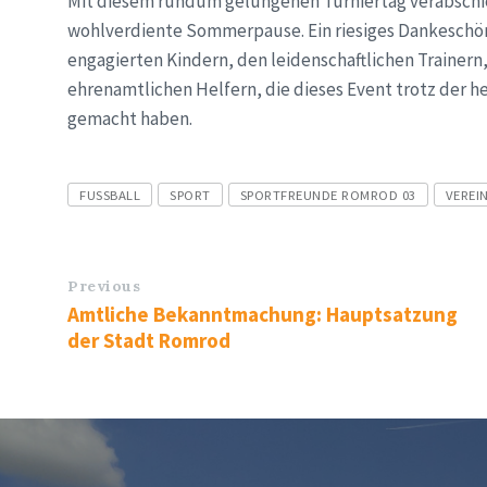
Mit diesem rundum gelungenen Turniertag verabschie
wohlverdiente Sommerpause. Ein riesiges Dankeschön 
engagierten Kindern, den leidenschaftlichen Trainern
ehrenamtlichen Helfern, die dieses Event trotz der 
gemacht haben.
Tags
FUSSBALL
SPORT
SPORTFREUNDE ROMROD 03
VEREI
Previous
Amtliche Bekanntmachung: Hauptsatzung
der Stadt Romrod