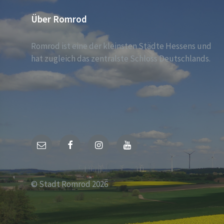
Über Romrod
Romrod ist eine der kleinsten Städte Hessens und
hat zugleich das zentralste Schloss Deutschlands.
E-
Facebook
Instagram
YouTube
Mail
© Stadt Romrod 2026