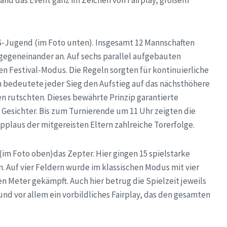
 G-Jugend (im Foto unten). Insgesamt 12 Mannschaften
egeneinander an. Auf sechs parallel aufgebauten
en Festival-Modus. Die Regeln sorgten für kontinuierliche
en bedeutete jeder Sieg den Aufstieg auf das nächsthöhere
en rutschten. Dieses bewährte Prinzip garantierte
Gesichter. Bis zum Turnierende um 11 Uhr zeigten die
pplaus der mitgereisten Eltern zahlreiche Torerfolge.
im Foto oben)das Zepter. Hier gingen 15 spielstarke
. Auf vier Feldern wurde im klassischen Modus mit vier
n Meter gekämpft. Auch hier betrug die Spielzeit jeweils
nd vor allem ein vorbildliches Fairplay, das den gesamten