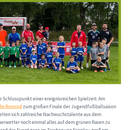
 Schlusspunkt einer ereignisreichen Spielzeit: Am
de Romrod
zum großen Finale der Jugendfußballsaison
elten sich zahlreiche Nachwuchstalente aus dem
erwetter noch einmal alles auf dem grünen Rasen zu
nd das Event ganz im Zeichen von Fairplay, großem