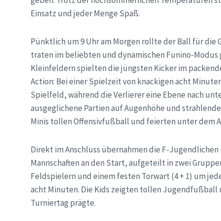
Einsatz und jeder Menge Spaß.
Pünktlich um 9 Uhr am Morgen rollte der Ball für die
traten im beliebten und dynamischen Funino-Modus g
Kleinfeldern spielten die jüngsten Kicker im packend
Action: Bei einer Spielzeit von knackigen acht Minut
Spielfeld, während die Verlierer eine Ebene nach unt
ausgeglichene Partien auf Augenhöhe und strahlende 
Minis tollen Offensivfußball und feierten unter dem A
Direkt im Anschluss übernahmen die F-Jugendlichen (
Mannschaften an den Start, aufgeteilt in zwei Gruppen
Feldspielern und einem festen Torwart (4 + 1) um jede
acht Minuten. Die Kids zeigten tollen Jugendfußball u
Turniertag prägte.