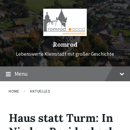
Skip
Skip
Skip
to
to
to
content
main
footer
navigation
Romrod
Lebenswerte Kleinstadt mit großer Geschichte
Menu
HOME
AKTUELLES
Haus statt Turm: In