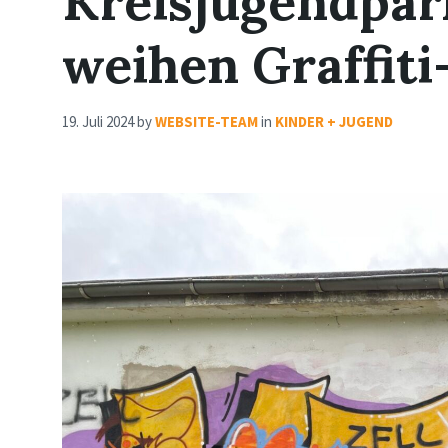
Kreisjugendpar
weihen Graffiti
19. Juli 2024
by
WEBSITE-TEAM
in
KINDER + JUGEND