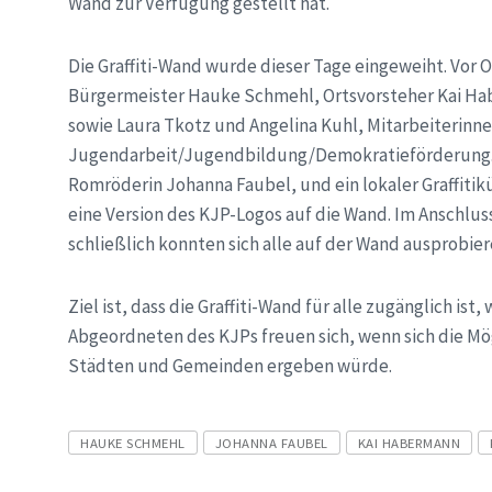
Wand zur Verfügung gestellt hat.
Die Graffiti-Wand wurde dieser Tage eingeweiht. Vor
Bürgermeister Hauke Schmehl, Ortsvorsteher Kai Hab
sowie Laura Tkotz und Angelina Kuhl, Mitarbeiterin
Jugendarbeit/Jugendbildung/Demokratieförderung. D
Romröderin Johanna Faubel, und ein lokaler Graffitik
eine Version des KJP-Logos auf die Wand. Im Anschlus
schließlich konnten sich alle auf der Wand ausprobier
Ziel ist, dass die Graffiti-Wand für alle zugänglich is
Abgeordneten des KJPs freuen sich, wenn sich die Mög
Städten und Gemeinden ergeben würde.
Tags
HAUKE SCHMEHL
JOHANNA FAUBEL
KAI HABERMANN