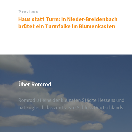
Previous
Haus statt Turm: In Nieder-Breidenbach
brütet ein Turmfalke im Blumenkasten
Über Romrod
Romrod ist eine der kleinsten Städte Hessens und
hat zugleich das zentralste Schloss Deutschlands.