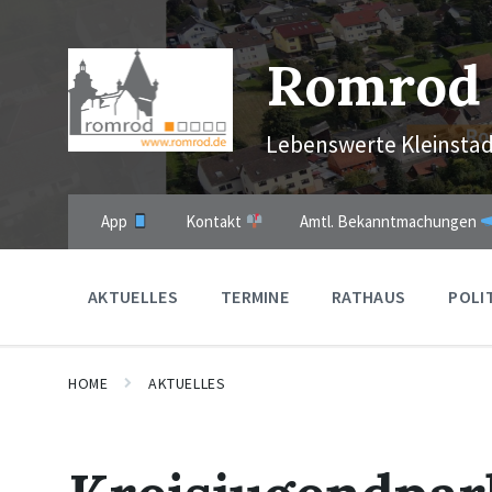
Skip
Skip
Skip
to
to
to
content
main
footer
Romrod
navigation
Lebenswerte Kleinstad
App
Kontakt
Amtl. Bekanntmachungen
AKTUELLES
TERMINE
RATHAUS
POLI
HOME
AKTUELLES