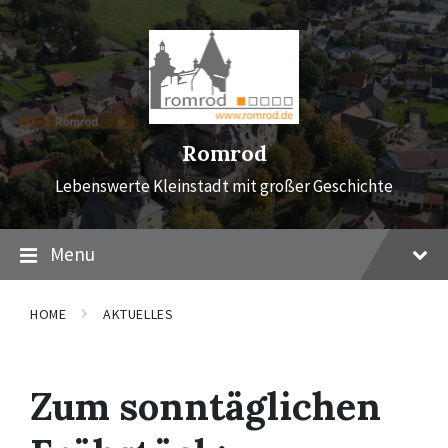
Skip
Skip
Skip
to
to
to
content
main
footer
navigation
Romrod
Lebenswerte Kleinstadt mit großer Geschichte
Menu
HOME
AKTUELLES
Zum sonntäglichen