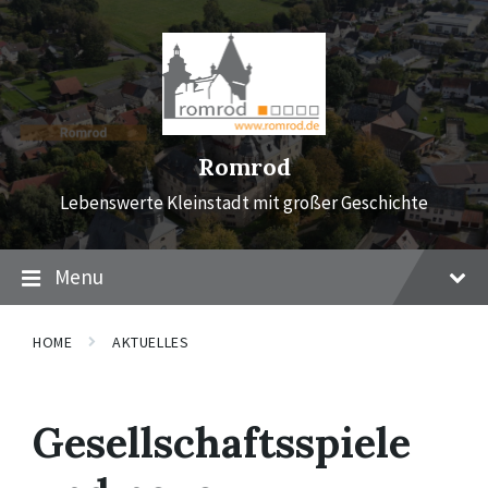
Skip
Skip
Skip
to
to
to
content
main
footer
navigation
Romrod
Lebenswerte Kleinstadt mit großer Geschichte
Menu
HOME
AKTUELLES
Gesellschaftsspiele