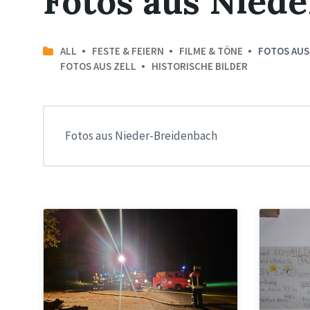
Fotos aus Nied
ALL
FESTE & FEIERN
FILME & TÖNE
FOTOS AUS
FOTOS AUS ZELL
HISTORISCHE BILDER
Fotos aus Nieder-Breidenbach
Nachtübung
Dolles
der
Dorf
Feuerwehren
Nieder-
der
Breidenb
Bergdörfer
2005
(November