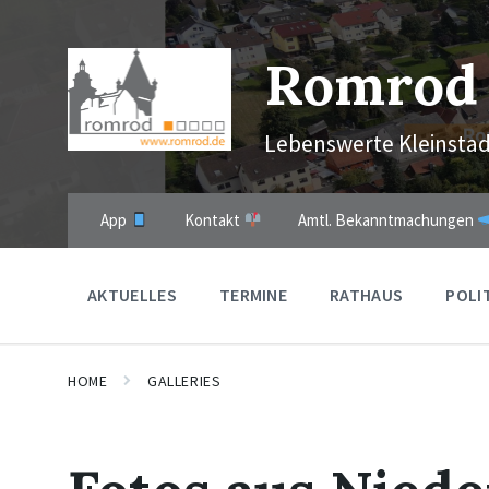
Skip
Skip
Skip
to
to
to
content
main
footer
Romrod
navigation
Lebenswerte Kleinstad
App
Kontakt
Amtl. Bekanntmachungen
AKTUELLES
TERMINE
RATHAUS
POLI
HOME
GALLERIES