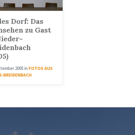
les Dorf: Das
nsehen zu Gast
Nieder-
idenbach
05)
ptember 2005
in
FOTOS AUS
R-BREIDENBACH