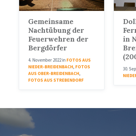
2022)
-
15
Gemeinsame
Dol
Nachtübung der
Fer
Feuerwehren der
in 
Bergdörfer
Bre
(20
4. November 2022
in
FOTOS AUS
NIEDER-BREIDENBACH
,
FOTOS
30. Se
AUS OBER-BREIDENBACH
,
NIEDE
FOTOS AUS STREBENDORF