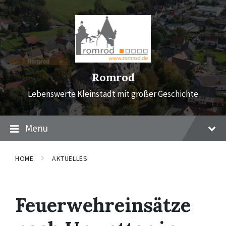
Skip
Skip
Skip
to
to
to
content
main
footer
navigation
Romrod
Lebenswerte Kleinstadt mit großer Geschichte
Menu
HOME
AKTUELLES
Feuerwehreinsätze