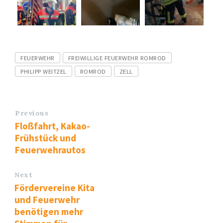
Tags
FEUERWEHR
FREIWILLIGE FEUERWEHR ROMROD
PHILIPP WEITZEL
ROMROD
ZELL
Previous
Floßfahrt, Kakao-
Frühstück und
Feuerwehrautos
Next
Fördervereine Kita
und Feuerwehr
benötigen mehr