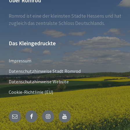
Über Romrod
Romrod ist eine der kleinsten Städte Hessens und hat
zugleich das zentralste Schloss Deutschlands.
Das Kleingedruckte
Impressum
Datenschutzhinweise Stadt Romrod
Datenschutzhinweise Website
Cookie-Richtlinie (EU)
E-
Facebook
Instagram
YouTube
Mail