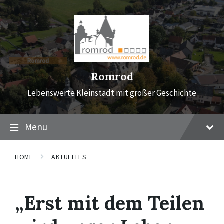
Skip
Skip
Skip
to
to
to
content
main
footer
navigation
Romrod
Lebenswerte Kleinstadt mit großer Geschichte
Menu
HOME
AKTUELLES
„Erst mit dem Teilen