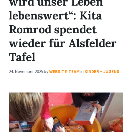
wird unser Leben
lebenswert“: Kita
Romrod spendet
wieder für Alsfelder
Tafel
24. November 2025
by
WEBSITE-TEAM
in
KINDER + JUGEND