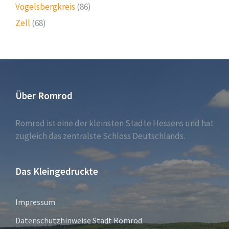
Vogelsbergkreis
(86)
Zell
(68)
Über Romrod
Romrod ist eine der kleinsten Städte Hessens und hat
zugleich das zentralste Schloss Deutschlands.
Das Kleingedruckte
Impressum
Datenschutzhinweise Stadt Romrod