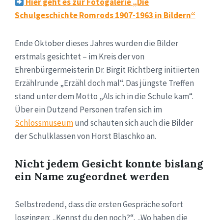
Hier geht es zur Fotogalerie „Die
Schulgeschichte Romrods 1907-1963 in Bildern“
Ende Oktober dieses Jahres wurden die Bilder
erstmals gesichtet – im Kreis der von
Ehrenbürgermeisterin Dr. Birgit Richtberg initiierten
Erzählrunde „Erzähl doch mal“. Das jüngste Treffen
stand unter dem Motto „Als ich in die Schule kam“.
Über ein Dutzend Personen trafen sich im
Schlossmuseum
und schauten sich auch die Bilder
der Schulklassen von Horst Blaschko an.
Nicht jedem Gesicht konnte bislang
ein Name zugeordnet werden
Selbstredend, dass die ersten Gespräche sofort
losgingen: „Kennst du den noch?“, „Wo haben die