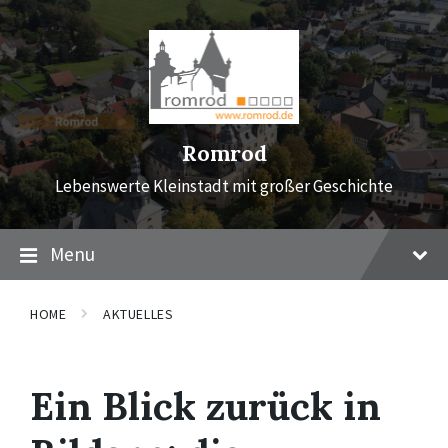
Skip
Skip
Skip
to
to
to
content
main
footer
navigation
Romrod
Lebenswerte Kleinstadt mit großer Geschichte
Menu
HOME
AKTUELLES
Ein Blick zurück in