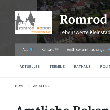
Skip
Skip
Skip
to
to
to
content
main
footer
Romrod
navigation
Lebenswerte Kleinstad
App
Kontakt
Amtl. Bekanntmachungen
AKTUELLES
TERMINE
RATHAUS
POLI
HOME
AKTUELLES