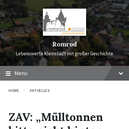
Skip
Skip
Skip
to
to
to
content
main
footer
navigation
Romrod
Lebenswerte Kleinstadt mit großer Geschichte
Menu
HOME
AKTUELLES
ZAV: „Mülltonnen