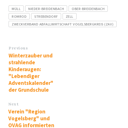
Tags
MÜLL
NIEDER-BREIDENBACH
OBER-BREIDENBACH
ROMROD
STREBENDORF
ZELL
ZWECKVERBAND ABFALLWIRTSCHAFT VOGELSBERGKREIS (ZAV)
Previous
Winterzauber und
strahlende
Kinderaugen:
"Lebendiger
Adventskalender"
der Grundschule
Next
Verein "Region
Vogelsberg" und
OVAG informierten