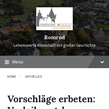
Skip
Skip
Skip
to
to
to
content
main
footer
navigation
Romrod
Lebenswerte Kleinstadt mit großer Geschichte
Menu
HOME
AKTUELLES
Vorschläge erbeten: