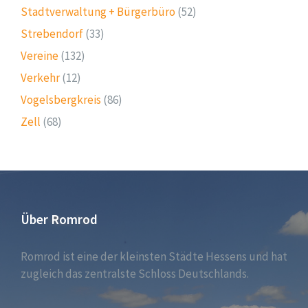
Stadtverwaltung + Bürgerbüro
(52)
Strebendorf
(33)
Vereine
(132)
Verkehr
(12)
Vogelsbergkreis
(86)
Zell
(68)
Über Romrod
Romrod ist eine der kleinsten Städte Hessens und hat
zugleich das zentralste Schloss Deutschlands.