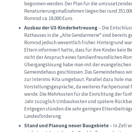
begonnen werden. Der Plan für die umzusetzenden 
Renaturierungsmaßnahmen liegen bei rund 351.000 
Romrod ca. 18.000 Euro.
Ausbau der U3-Kinderbetreuung
– Die Entschlü
Rathauses in die „Alte Gendarmerie“ sind bereits 
Romrod jedoch wesentlich früher. Hintergrund war
Eltern informiert hatte, dass für ihre Kinder kein
nicht der Anspruch eines familienfreundlichen Rom
Übergangslösung habe man mit der evangelischen K
Gemeindehaus geschlossen. Das Gemeindehaus wird
zur Interims-Kita umgebaut. Parallel dazu hole ma
Vorstellungsgespräche, da weiteres Fachpersonal f
werde. Die Mehrkosten für die Einrichtung der fünf
Jahr zuzüglich Umbaukosten und spätere Rückba
Entgegen stünden die sehr geringen Elternbeiträg
Landesförderung.
Stand und Planung neuer Baugebiete
– In Zell 