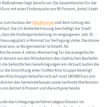
Maßnahmen liegt bereits vor. Die Gesamtkosten für die
Euro mit einer Förderquote von 95 Prozent, Anteil Stadt
sse zum Ausbau der
Kita Romrod
und dem Umzug des
gefasst. Die U3-Kinderbetreuung beschäftigt die Stadt
, dass die Kindergartenleitung im vergangenen Jahr 25
 Betreuungsplatz in Romrod zur Verfügung stehe. Das könne
rod sein, so Bürgermeister Schmehl. Als
irche einen 4 Jahres-Mietvertrag für das evangelische
 derzeit von den Mitarbeitern des städtischen Bauhofes
n die behördlichen Genehmigungen ein. Aktuell laufen die
ür die Einrichtung einer fünften Kita-Gruppe benötigt
ten Kita-Gruppe belaufen sich auf rund 180.000 Euro pro
ukosten des Gemeindehauses sowie laufende Mietkosten.
e von derzeit 6 Prozent und die entsprechende
wurde das Umlegungsverfahren abgeschlossen. Im