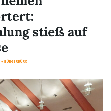
 Themen
rtert:
ung stieß auf
se
 + BÜRGERBÜRO