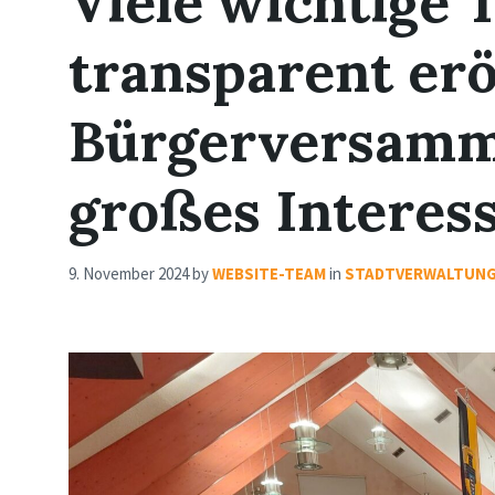
Viele wichtige
transparent erö
Bürgerversamml
großes Interes
9. November 2024
by
WEBSITE-TEAM
in
STADTVERWALTUNG