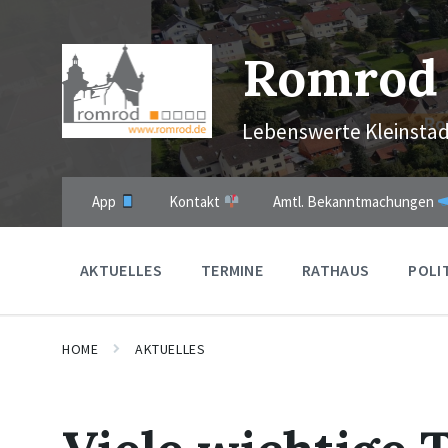
Skip
Skip
Skip
to
to
to
content
main
footer
Romrod
navigation
Lebenswerte Kleinstad
App
Kontakt
Amtl. Bekanntmachungen
AKTUELLES
TERMINE
RATHAUS
POLI
HOME
AKTUELLES