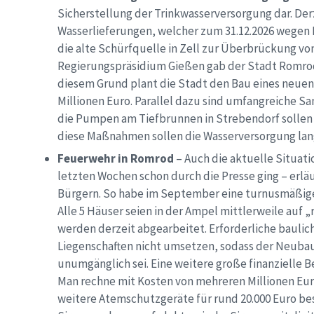
Sicherstellung der Trinkwasserversorgung dar. Derz
Wasserlieferungen, welcher zum 31.12.2026 wegen
die alte Schürfquelle in Zell zur Überbrückung vo
Regierungspräsidium Gießen gab der Stadt Romrod
diesem Grund plant die Stadt den Bau eines neuen
Millionen Euro. Parallel dazu sind umfangreiche 
die Pumpen am Tiefbrunnen in Strebendorf sollen
diese Maßnahmen sollen die Wasserversorgung langf
Feuerwehr in Romrod
– Auch die aktuelle Situat
letzten Wochen schon durch die Presse ging – erl
Bürgern. So habe im September eine turnusmäßige
Alle 5 Häuser seien in der Ampel mittlerweile auf 
werden derzeit abgearbeitet. Erforderliche bauli
Liegenschaften nicht umsetzen, sodass der Neuba
unumgänglich sei. Eine weitere große finanzielle
Man rechne mit Kosten von mehreren Millionen Eur
weitere Atemschutzgeräte für rund 20.000 Euro bes