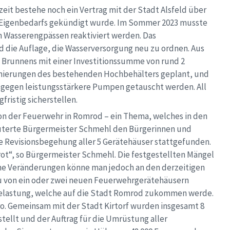
eit bestehe noch ein Vertrag mit der Stadt Alsfeld über
 Eigenbedarfs gekündigt wurde. Im Sommer 2023 musste
n Wasserengpässen reaktiviert werden. Das
 die Auflage, die Wasserversorgung neu zu ordnen. Aus
 Brunnens mit einer Investitionssumme von rund 2
Sanierungen des bestehenden Hochbehälters geplant, und
 gegen leistungsstärkere Pumpen getauscht werden. All
ristig sicherstellen.
ion der Feuerwehr in Romrod – ein Thema, welches in den
äuterte Bürgermeister Schmehl den Bürgerinnen und
 Revisionsbegehung aller 5 Gerätehäuser stattgefunden.
„rot“, so Bürgermeister Schmehl. Die festgestellten Mängel
che Veränderungen könne man jedoch an den derzeitigen
u von ein oder zwei neuen Feuerwehrgerätehäusern
 Belastung, welche auf die Stadt Romrod zukommen werde.
o. Gemeinsam mit der Stadt Kirtorf wurden insgesamt 8
tellt und der Auftrag für die Umrüstung aller