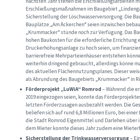
nächsten Jahr stehen die Erschließungsarbeiten mi
Erschließungsmaßnahmen im Baugebiet „Lindenga
Sicherstellung der Löschwasserversorgung. Die Bau
Bauplätze „Am Äckerchen“ seien inzwischen bebaut
„Krummacker“ stünde noch zur Verfügung. Das Bau
hohen Baukosten für die erforderliche Errichtung 
Druckerhöhungsanlage zu hoch seien, um finanzier
barrierefreie Mehrparteienhäuser entstehen könn
weiterhin dringend gebraucht, allerdings könne ma
des aktuellen Flächennutzungsplanes. Dieser weis
als Abrundung des Baugebiets „Krummacker“ in Ri
Förderprojekt „LuWiA“ Romrod
– Während die er
2019 eingezogen seien, konnte das Förderprojektes
letzten Förderzusagen ausbezahlt werden. Die Ge
beliefen sich auf rund 6,8 Millionen Euro, bei eine
die Stadt Romrod Eigenmittel und Darlehen über ins
dem Mieter konnte dieses Jahr zudem eine Mieter
Sicherstellung der Trinkwasserversorgung
– Ei