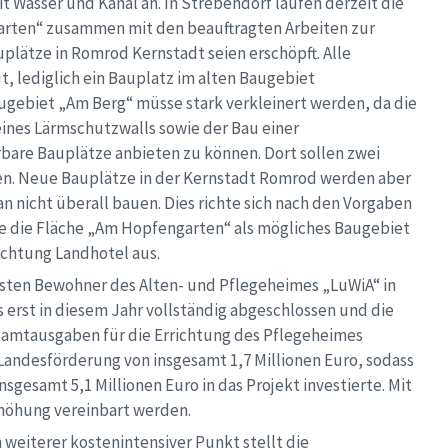
t Wasser und Kanal an. In Strebendorf laufen derzeit die
rten“ zusammen mit den beauftragten Arbeiten zur
plätze in Romrod Kernstadt seien erschöpft. Alle
, lediglich ein Bauplatz im alten Baugebiet
gebiet „Am Berg“ müsse stark verkleinert werden, da die
eines Lärmschutzwalls sowie der Bau einer
bare Bauplätze anbieten zu können. Dort sollen zwei
en. Neue Bauplätze in der Kernstadt Romrod werden aber
n nicht überall bauen. Dies richte sich nach den Vorgaben
e die Fläche „Am Hopfengarten“ als mögliches Baugebiet
chtung Landhotel aus.
sten Bewohner des Alten- und Pflegeheimes „LuWiA“ in
 erst in diesem Jahr vollständig abgeschlossen und die
samtausgaben für die Errichtung des Pflegeheimes
r Landesförderung von insgesamt 1,7 Millionen Euro, sodass
gesamt 5,1 Millionen Euro in das Projekt investierte. Mit
höhung vereinbart werden.
n weiterer kostenintensiver Punkt stellt die