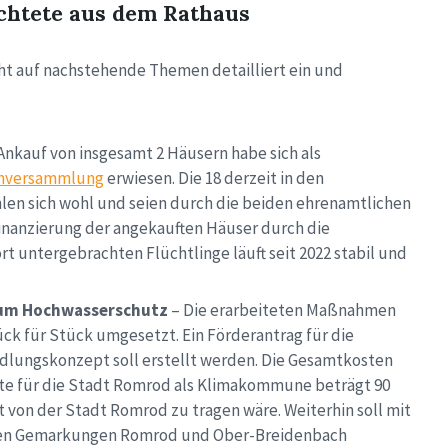
chtete aus dem Rathaus
t auf nachstehende Themen detailliert ein und
Ankauf von insgesamt 2 Häusern habe sich als
enversammlung
erwiesen. Die 18 derzeit in den
en sich wohl und seien durch die beiden ehrenamtlichen
finanzierung der angekauften Häuser durch die
t untergebrachten Flüchtlinge läuft seit 2022 stabil und
um Hochwasserschutz
– Die erarbeiteten Maßnahmen
k für Stück umgesetzt. Ein Förderantrag für die
dlungskonzept soll erstellt werden. Die Gesamtkosten
uote für die Stadt Romrod als Klimakommune beträgt 90
t von der Stadt Romrod zu tragen wäre. Weiterhin soll mit
 den Gemarkungen Romrod und Ober-Breidenbach