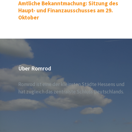
Amtliche Bekanntmachung: Sitzung des
Haupt- und Finanzausschusses am 29.
Oktober
Über Romrod
Romrod ist eine der kleinsten Städte Hessens und
hat zugleich das zentralste Schloss Deutschlands.