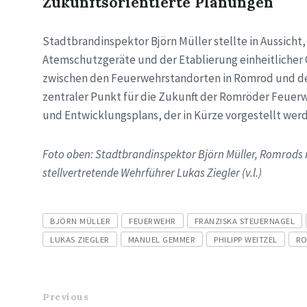
Zukunftsorientierte Planungen
Stadtbrandinspektor Björn Müller stellte in Aussich
Atemschutzgeräte und der Etablierung einheitliche
zwischen den Feuerwehrstandorten in Romrod und den
zentraler Punkt für die Zukunft der Romröder Feuerw
und Entwicklungsplans, der in Kürze vorgestellt werd
Foto oben: Stadtbrandinspektor Björn Müller, Romrod
stellvertretende Wehrführer Lukas Ziegler (v.l.)
Tags
BJÖRN MÜLLER
FEUERWEHR
FRANZISKA STEUERNAGEL
LUKAS ZIEGLER
MANUEL GEMMER
PHILIPP WEITZEL
R
Previous