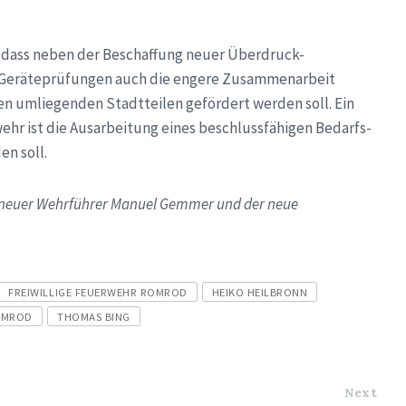
t, dass neben der Beschaffung neuer Überdruck-
r Geräteprüfungen auch die engere Zusammenarbeit
 umliegenden Stadtteilen gefördert werden soll. Ein
ehr ist die Ausarbeitung eines beschlussfähigen Bedarfs-
en soll.
s neuer Wehrführer Manuel Gemmer und der neue
FREIWILLIGE FEUERWEHR ROMROD
HEIKO HEILBRONN
OMROD
THOMAS BING
Next