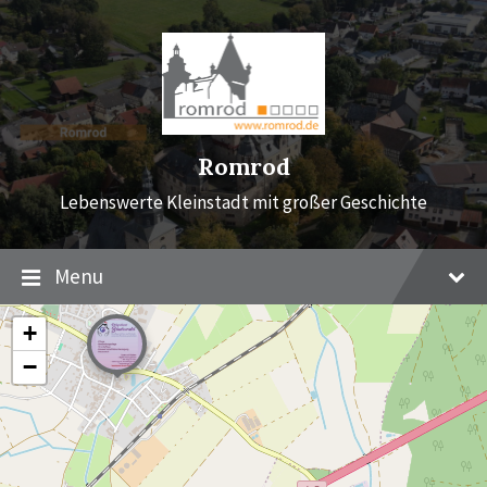
Skip
Skip
Skip
to
to
to
content
main
footer
navigation
Romrod
Lebenswerte Kleinstadt mit großer Geschichte
Menu
+
−