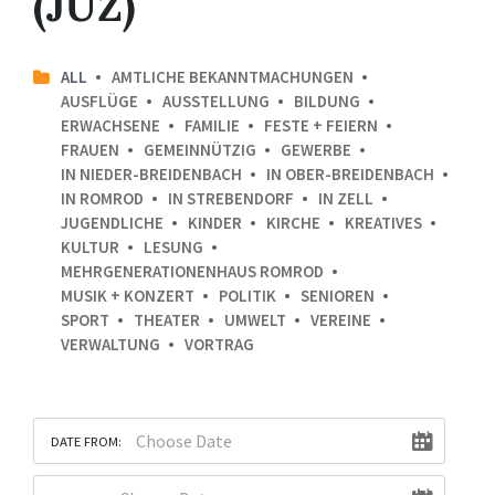
(JUZ)
ALL
AMTLICHE BEKANNTMACHUNGEN
AUSFLÜGE
AUSSTELLUNG
BILDUNG
ERWACHSENE
FAMILIE
FESTE + FEIERN
FRAUEN
GEMEINNÜTZIG
GEWERBE
IN NIEDER-BREIDENBACH
IN OBER-BREIDENBACH
IN ROMROD
IN STREBENDORF
IN ZELL
JUGENDLICHE
KINDER
KIRCHE
KREATIVES
KULTUR
LESUNG
MEHRGENERATIONENHAUS ROMROD
MUSIK + KONZERT
POLITIK
SENIOREN
SPORT
THEATER
UMWELT
VEREINE
VERWALTUNG
VORTRAG
DATE FROM: