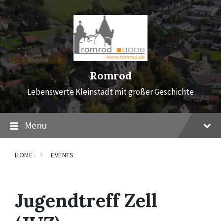
Skip
Skip
Skip
to
to
to
content
main
footer
navigation
Romrod
Lebenswerte Kleinstadt mit großer Geschichte
Menu
HOME
EVENTS
Jugendtreff Zell