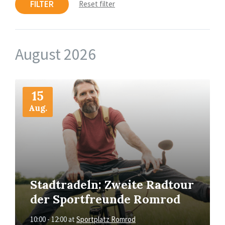
FILTER
Reset filter
August 2026
More
Info
15
Aug.
Stadtradeln: Zweite Radtour
der Sportfreunde Romrod
10:00 - 12:00
at
Sportplatz Romrod