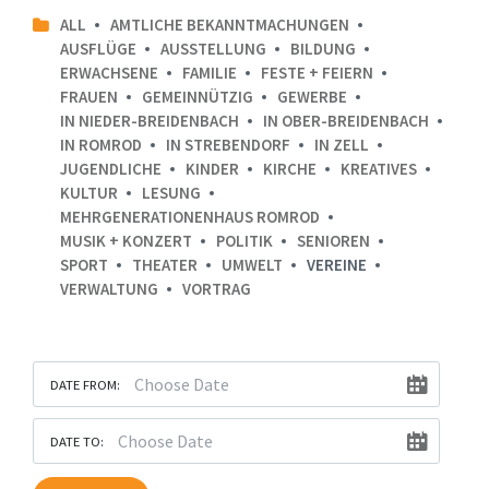
ALL
AMTLICHE BEKANNTMACHUNGEN
AUSFLÜGE
AUSSTELLUNG
BILDUNG
ERWACHSENE
FAMILIE
FESTE + FEIERN
FRAUEN
GEMEINNÜTZIG
GEWERBE
IN NIEDER-BREIDENBACH
IN OBER-BREIDENBACH
IN ROMROD
IN STREBENDORF
IN ZELL
JUGENDLICHE
KINDER
KIRCHE
KREATIVES
KULTUR
LESUNG
MEHRGENERATIONENHAUS ROMROD
MUSIK + KONZERT
POLITIK
SENIOREN
SPORT
THEATER
UMWELT
VEREINE
VERWALTUNG
VORTRAG
DATE FROM:
DATE TO: