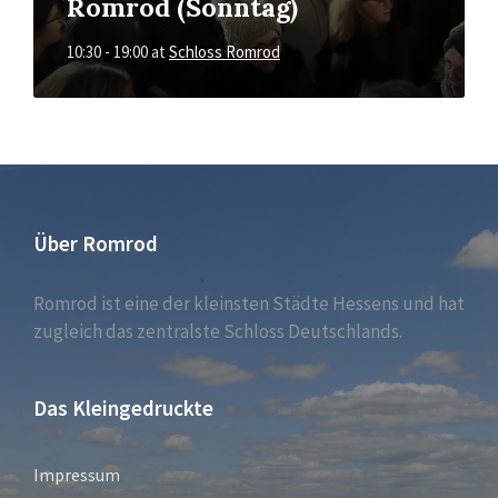
Romrod (Sonntag)
10:30 - 19:00
at
Schloss Romrod
Über Romrod
Romrod ist eine der kleinsten Städte Hessens und hat
zugleich das zentralste Schloss Deutschlands.
Das Kleingedruckte
Impressum