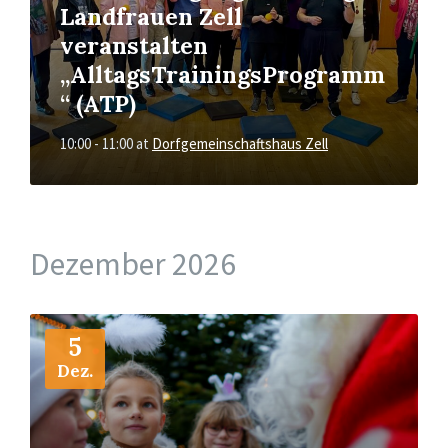
Landfrauen Zell
veranstalten
„AlltagsTrainingsProgramm
“ (ATP)
10:00 - 11:00
at
Dorfgemeinschaftshaus Zell
Dezember 2026
More
Info
5
Dez.