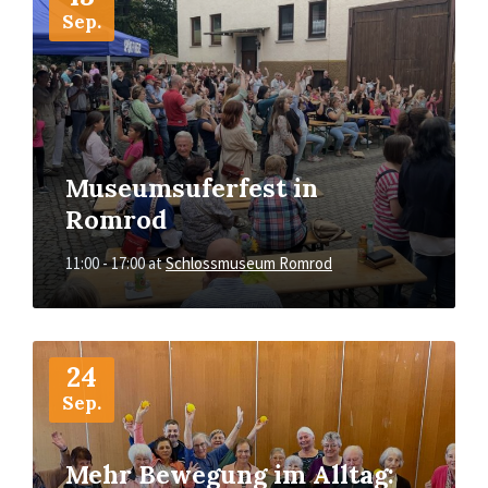
Sep.
Museumsuferfest in
Romrod
11:00 - 17:00
at
Schlossmuseum Romrod
More
Info
24
Sep.
Mehr Bewegung im Alltag: