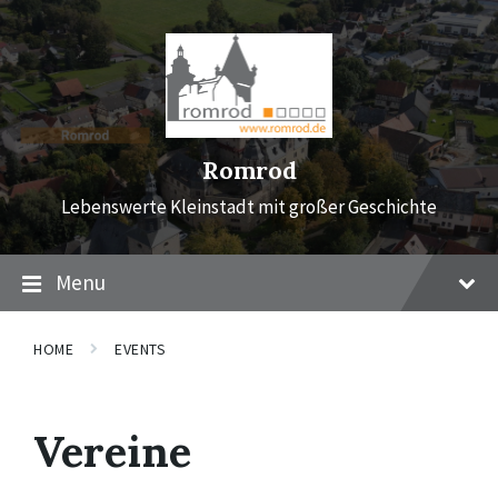
Skip
Skip
Skip
to
to
to
content
main
footer
navigation
Romrod
Lebenswerte Kleinstadt mit großer Geschichte
Menu
HOME
EVENTS
Vereine