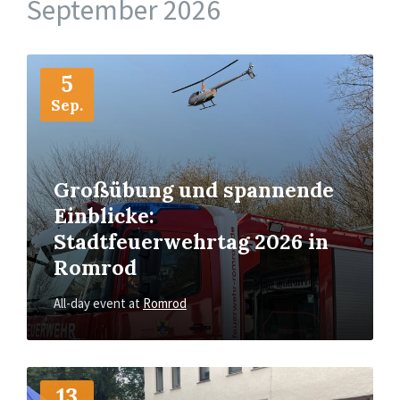
September 2026
More
Info
5
Sep.
Großübung und spannende
Einblicke:
Stadtfeuerwehrtag 2026 in
Romrod
All-day event
at
Romrod
More
Info
13