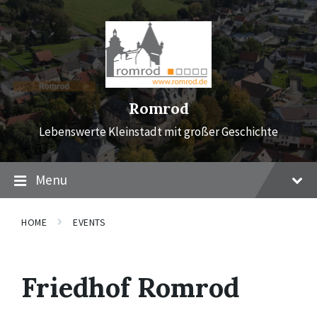
Skip
Skip
Skip
to
to
to
content
main
footer
navigation
Romrod
Lebenswerte Kleinstadt mit großer Geschichte
Menu
HOME
EVENTS
Friedhof Romrod