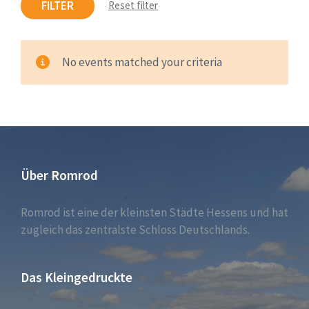
FILTER
Reset filter
No events matched your criteria
Über Romrod
Romrod ist eine der kleinsten Städte Hessens und hat
zugleich das zentralste Schloss Deutschlands.
Das Kleingedruckte