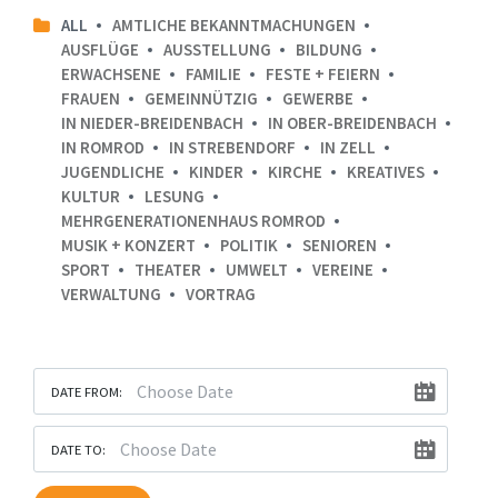
ALL
AMTLICHE BEKANNTMACHUNGEN
AUSFLÜGE
AUSSTELLUNG
BILDUNG
ERWACHSENE
FAMILIE
FESTE + FEIERN
FRAUEN
GEMEINNÜTZIG
GEWERBE
IN NIEDER-BREIDENBACH
IN OBER-BREIDENBACH
IN ROMROD
IN STREBENDORF
IN ZELL
JUGENDLICHE
KINDER
KIRCHE
KREATIVES
KULTUR
LESUNG
MEHRGENERATIONENHAUS ROMROD
MUSIK + KONZERT
POLITIK
SENIOREN
SPORT
THEATER
UMWELT
VEREINE
VERWALTUNG
VORTRAG
DATE FROM:
DATE TO: