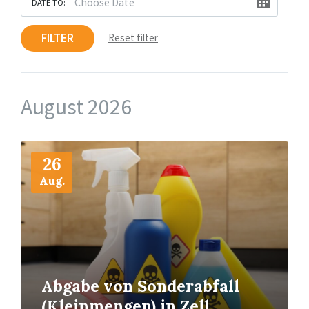
DATE TO:
FILTER
Reset filter
August 2026
More
Info
26
Aug.
Abgabe von Sonderabfall
(Kleinmengen) in Zell