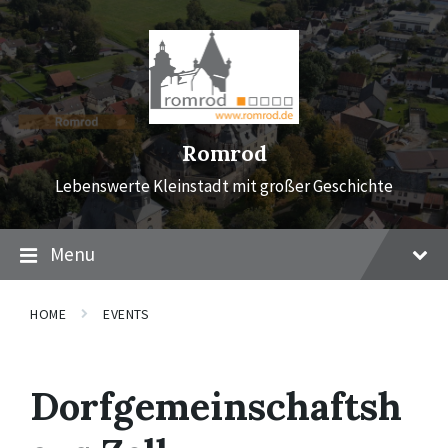
Skip
Skip
Skip
to
to
to
content
main
footer
navigation
Romrod
Lebenswerte Kleinstadt mit großer Geschichte
Menu
HOME
EVENTS
Dorfgemeinschaftsh