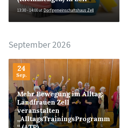
13:30 - 14:00
at
Dorfgemeinschaftshaus Zell
September 2026
More
Info
24
Sep.
Mehr Bewegung im Alltag:
Landfrauen Zell
veranstalten
„AlltagsTrainingsProgramm
“ (ATP)