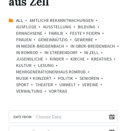
aus Zell
ALL
AMTLICHE BEKANNTMACHUNGEN
AUSFLÜGE
AUSSTELLUNG
BILDUNG
ERWACHSENE
FAMILIE
FESTE + FEIERN
FRAUEN
GEMEINNÜTZIG
GEWERBE
IN NIEDER-BREIDENBACH
IN OBER-BREIDENBACH
IN ROMROD
IN STREBENDORF
IN ZELL
JUGENDLICHE
KINDER
KIRCHE
KREATIVES
KULTUR
LESUNG
MEHRGENERATIONENHAUS ROMROD
MUSIK + KONZERT
POLITIK
SENIOREN
SPORT
THEATER
UMWELT
VEREINE
VERWALTUNG
VORTRAG
DATE FROM: