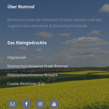
Über Romrod
Romrod ist eine der kleinsten Städte Hessens und hat
zugleich das zentralste Schloss Deutschlands.
Das Kleingedruckte
Impressum
Datenschutzhinweise Stadt Romrod
Datenschutzhinweise Website
Cookie-Richtlinie (EU)
E-
Facebook
Instagram
YouTube