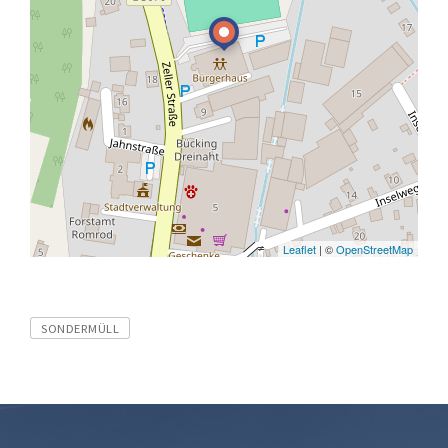
Leaflet
| ©
OpenStreetMap
Tags
SONDERMÜLL