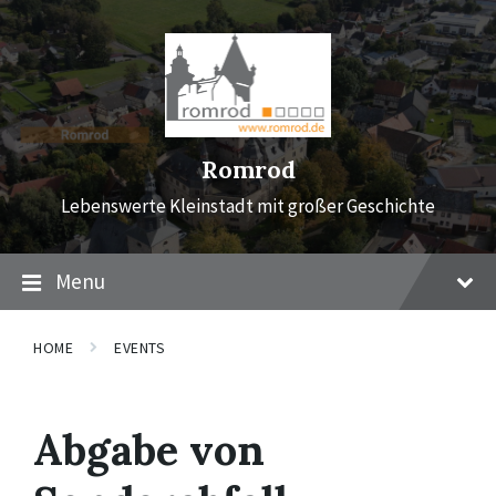
Skip
Skip
Skip
to
to
to
content
main
footer
navigation
Romrod
Lebenswerte Kleinstadt mit großer Geschichte
Menu
HOME
EVENTS
Abgabe von