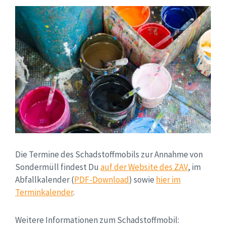
Die Termine des Schadstoffmobils zur Annahme von
Sondermüll findest Du
auf der Website des ZAV
, im
Abfallkalender (
PDF-Download
) sowie
hier im
Terminkalender
.
Weitere Informationen zum Schadstoffmobil: