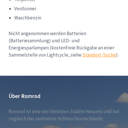
Verdünner
Waschbenzin
Nicht angenommen werden Batterien
(Batteriesammlung) und LED- und
Energiesparlampen (kostenfreie Rückgabe an einer
Sammelstelle von Lightcycle, siehe
Standort-Suche
).
Über Romrod
Romrod ist eine der kleinsten Städte Hessens und hat
zugleich das zentralste Schloss Deutschlands.