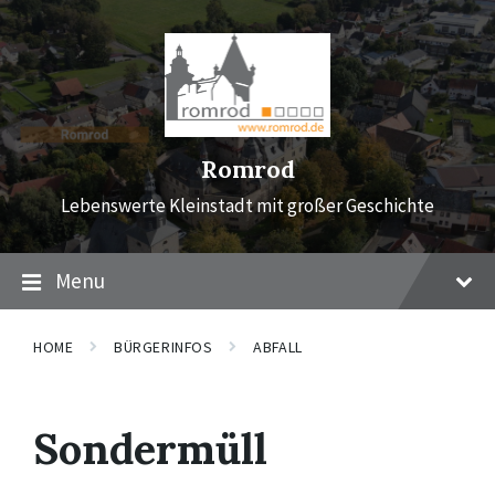
Skip
Skip
Skip
to
to
to
content
main
footer
navigation
Romrod
Lebenswerte Kleinstadt mit großer Geschichte
Menu
HOME
BÜRGERINFOS
ABFALL
Sondermüll