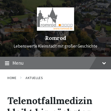
Skip
Skip
Skip
to
to
to
content
main
footer
navigation
Romrod
Lebenswerte Kleinstadt mit großer Geschichte
Menu
HOME
AKTUELLES
Telenotfallmedizin