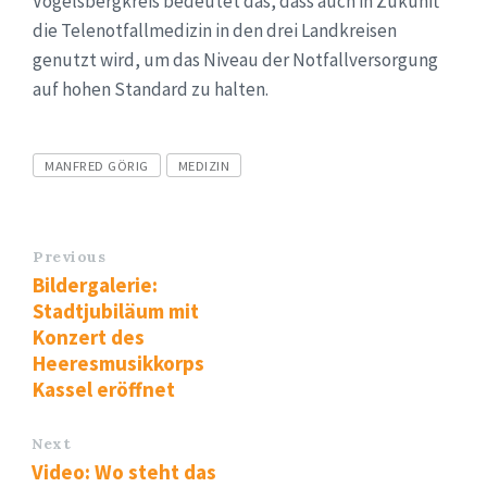
Vogelsbergkreis bedeutet das, dass auch in Zukunft
die Telenotfallmedizin in den drei Landkreisen
genutzt wird, um das Niveau der Notfallversorgung
auf hohen Standard zu halten.
Tags
MANFRED GÖRIG
MEDIZIN
Previous
Bildergalerie:
Stadtjubiläum mit
Konzert des
Heeresmusikkorps
Kassel eröffnet
Next
Video: Wo steht das