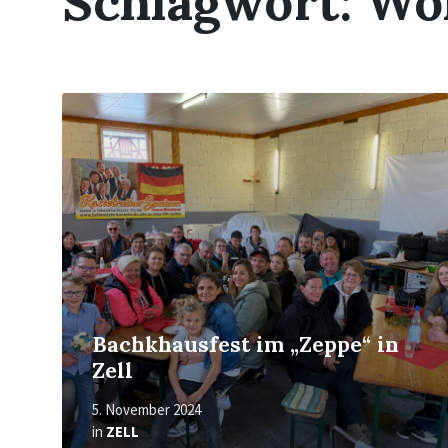
Schlagwort:
Wo
Read
More
Bachkhausfest im „Zeppe“ in
Zell
5. November 2024
in
ZELL