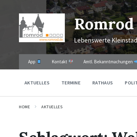
Skip
Skip
Skip
to
to
to
content
main
footer
Romrod
navigation
Lebenswerte Kleinstad
App
Kontakt
Amtl. Bekanntmachungen
AKTUELLES
TERMINE
RATHAUS
POLI
HOME
AKTUELLES