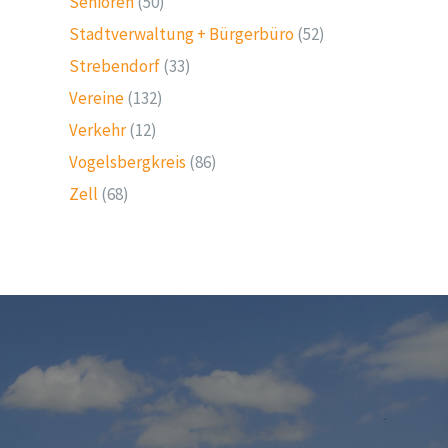
Senioren
(50)
Stadtverwaltung + Bürgerbüro
(52)
Strebendorf
(33)
Vereine
(132)
Verkehr
(12)
Vogelsbergkreis
(86)
Zell
(68)