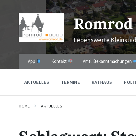
Skip
Skip
Skip
to
to
to
content
main
footer
Romrod
navigation
Lebenswerte Kleinstad
App
Kontakt
Amtl. Bekanntmachungen
AKTUELLES
TERMINE
RATHAUS
POLI
HOME
AKTUELLES