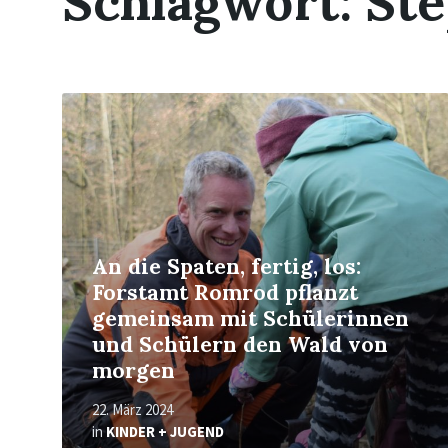
Schlagwort:
St
Read
More
An die Spaten, fertig, los:
Forstamt Romrod pflanzt
gemeinsam mit Schülerinnen
und Schülern den Wald von
morgen
22. März 2024
in
KINDER + JUGEND