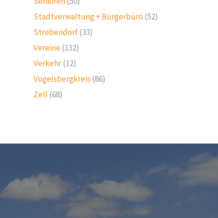
Senioren
(50)
Stadtverwaltung + Bürgerbüro
(52)
Strebendorf
(33)
Vereine
(132)
Verkehr
(12)
Vogelsbergkreis
(86)
Zell
(68)