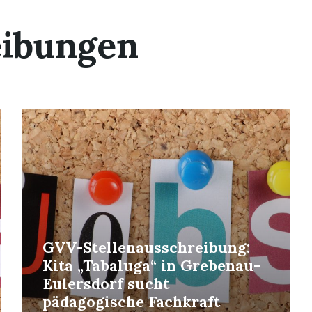
eibungen
Read
More
GVV-Stellenausschreibung:
Kita „Tabaluga“ in Grebenau-
Eulersdorf sucht
pädagogische Fachkraft