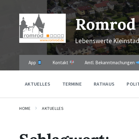
Skip
Skip
Skip
to
to
to
content
main
footer
Romrod
navigation
Lebenswerte Kleinstad
App
Kontakt
Amtl. Bekanntmachungen
AKTUELLES
TERMINE
RATHAUS
POLI
HOME
AKTUELLES