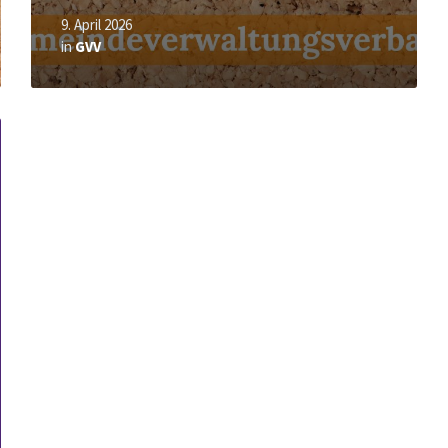
9. April 2026
in
GVV