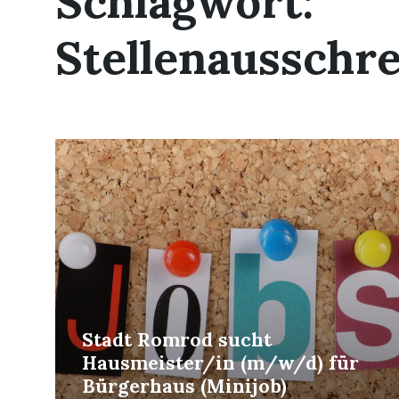
Schlagwort:
Stellenausschr
Read
More
Stadt Romrod sucht
Hausmeister/in (m/w/d) für
Bürgerhaus (Minijob)