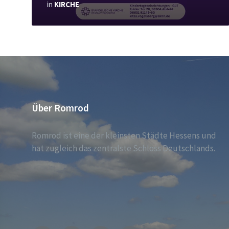
in
KIRCHE
Über Romrod
Romrod ist eine der kleinsten Städte Hessens und
hat zugleich das zentralste Schloss Deutschlands.