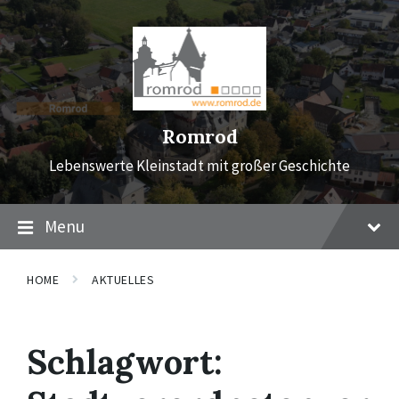
Skip
Skip
Skip
to
to
to
content
main
footer
navigation
Romrod
Lebenswerte Kleinstadt mit großer Geschichte
Menu
HOME
AKTUELLES
Schlagwort: