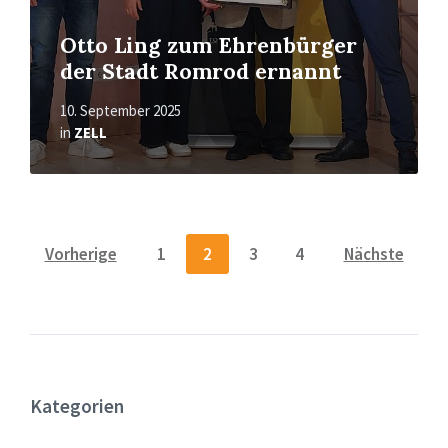
Otto Ling zum Ehrenbürger
der Stadt Romrod ernannt
10. September 2025
in
ZELL
Seitennummerierung
Vorherige
1
2
3
4
Nächste
der
Beiträge
Kategorien