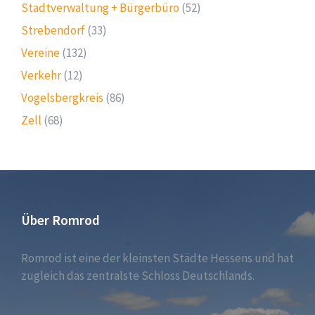
Stadtverwaltung + Bürgerbüro
(52)
Strebendorf
(33)
Vereine
(132)
Verkehr
(12)
Vogelsbergkreis
(86)
Zell
(68)
Über Romrod
Romrod ist eine der kleinsten Städte Hessens und hat
zugleich das zentralste Schloss Deutschlands.