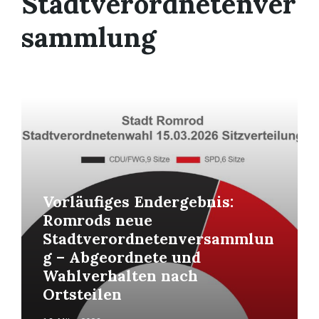
Stadtverordnetenver
sammlung
Read
More
Vorläufiges Endergebnis:
Romrods neue
Stadtverordnetenversammlun
g – Abgeordnete und
Wahlverhalten nach
Ortsteilen