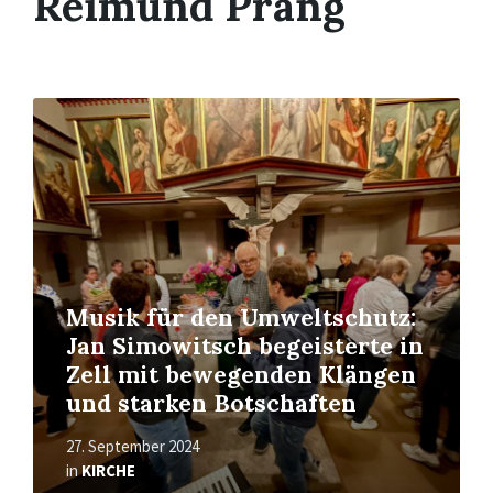
Reimund Prang
Read
More
Musik für den Umweltschutz:
Jan Simowitsch begeisterte in
Zell mit bewegenden Klängen
und starken Botschaften
27. September 2024
in
KIRCHE