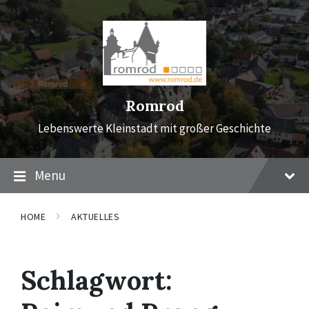
Skip
Skip
Skip
to
to
to
content
main
footer
navigation
Romrod
Lebenswerte Kleinstadt mit großer Geschichte
Menu
HOME
AKTUELLES
Schlagwort: