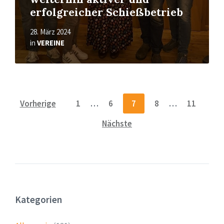
erfolgreicher Schießbetrieb
28. März 2024
in
VEREINE
Seitennummerierung
Vorherige
1
…
6
7
8
…
11
der
Nächste
Beiträge
Kategorien