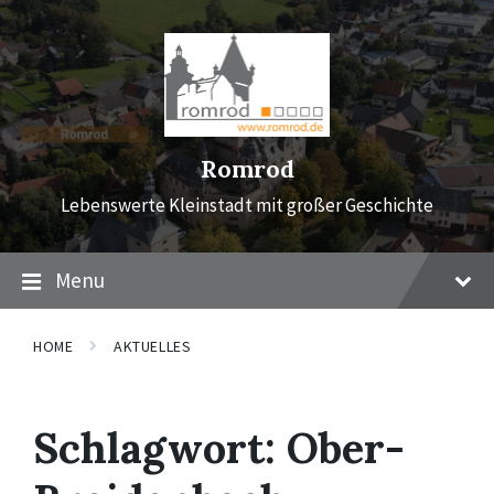
Skip
Skip
Skip
to
to
to
content
main
footer
navigation
Romrod
Lebenswerte Kleinstadt mit großer Geschichte
Menu
HOME
AKTUELLES
Schlagwort:
Ober-