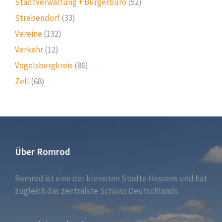
Stadtverwaltung + Bürgerbüro
(52)
Strebendorf
(33)
Vereine
(132)
Verkehr
(12)
Vogelsbergkreis
(86)
Zell
(68)
Über Romrod
Romrod ist eine der kleinsten Städte Hessens und hat
zugleich das zentralste Schloss Deutschlands.