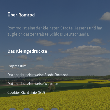
Über Romrod
Romrod ist eine der kleinsten Städte Hessens und hat
zugleich das zentralste Schloss Deutschlands.
Das Kleingedruckte
Impressum
Datenschutzhinweise Stadt Romrod
Datenschutzhinweise Website
Cookie-Richtlinie (EU)