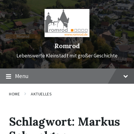
Skip
Skip
Skip
to
to
to
content
main
footer
navigation
Romrod
Lebenswerte Kleinstadt mit großer Geschichte
Menu
HOME
AKTUELLES
Schlagwort:
Markus