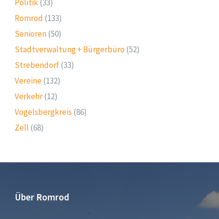
Politik
(33)
Romrod
(133)
Senioren
(50)
Stadtverwaltung + Bürgerbüro
(52)
Strebendorf
(33)
Vereine
(132)
Verkehr
(12)
Vogelsbergkreis
(86)
Zell
(68)
Über Romrod