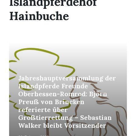
Islandpferdehof
Hainbuche
Read
More
Jahreshauptversammlung der
Islandpferde Freunde
Oberhessen-Romrod: Björn
Preuß von Brincken
referierte über
Großtierrettung – Sebastian
Walker bleibt Vorsitzender