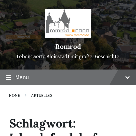
Skip
Skip
Skip
to
to
to
content
main
footer
navigation
Romrod
Lebenswerte Kleinstadt mit großer Geschichte
Menu
HOME
AKTUELLES
Schlagwort: