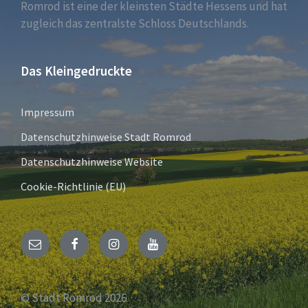
Romrod ist eine der kleinsten Städte Hessens und hat
zugleich das zentralste Schloss Deutschlands.
Das Kleingedruckte
Impressum
Datenschutzhinweise Stadt Romrod
Datenschutzhinweise Website
Cookie-Richtlinie (EU)
E-
Facebook
Instagram
YouTube
Mail
© Stadt Romrod 2026