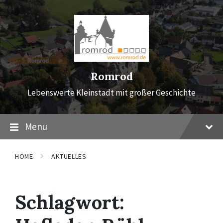
Skip
Skip
Skip
to
to
to
content
main
footer
navigation
Romrod
Lebenswerte Kleinstadt mit großer Geschichte
Menu
HOME
AKTUELLES
Schlagwort: