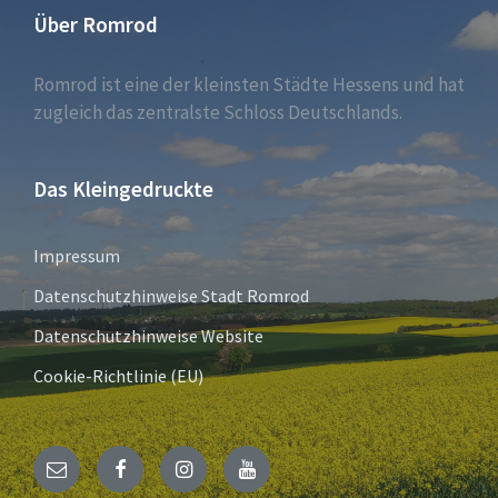
Über Romrod
Romrod ist eine der kleinsten Städte Hessens und hat
zugleich das zentralste Schloss Deutschlands.
Das Kleingedruckte
Impressum
Datenschutzhinweise Stadt Romrod
Datenschutzhinweise Website
Cookie-Richtlinie (EU)
E-
Facebook
Instagram
YouTube