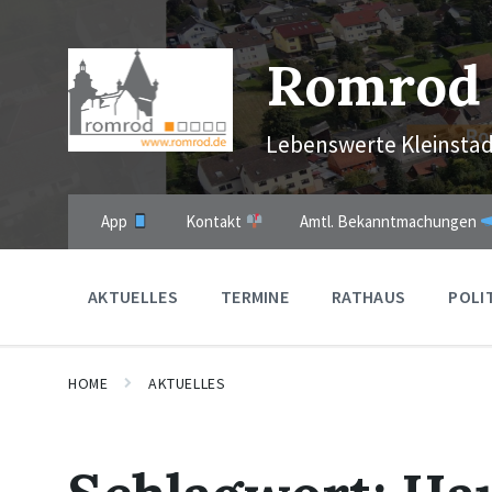
Skip
Skip
Skip
to
to
to
content
main
footer
Romrod
navigation
Lebenswerte Kleinstad
App
Kontakt
Amtl. Bekanntmachungen
AKTUELLES
TERMINE
RATHAUS
POLI
HOME
AKTUELLES