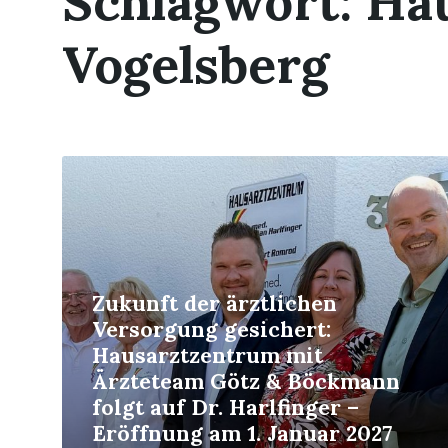
Schlagwort:
Ha
Vogelsberg
Read
More
Zukunft der ärztlichen
Versorgung gesichert:
Hausarztzentrum mit
Ärzteteam Götz & Böckmann
folgt auf Dr. Harlfinger –
Eröffnung am 1. Januar 2027