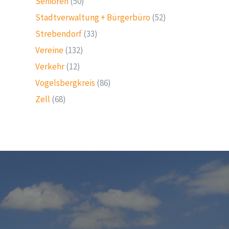
Senioren
(50)
Stadtverwaltung + Bürgerbüro
(52)
Strebendorf
(33)
Vereine
(132)
Verkehr
(12)
Vogelsbergkreis
(86)
Zell
(68)