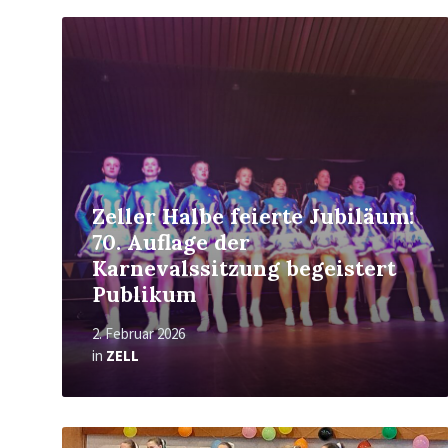
Read
More
Zeller Halbe feierte Jubiläum:
70. Auflage der
Karnevalssitzung begeistert
Publikum
2. Februar 2026
in
ZELL
Read