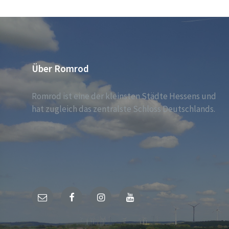
Beiträge
Über Romrod
Romrod ist eine der kleinsten Städte Hessens und
hat zugleich das zentralste Schloss Deutschlands.
E-
Facebook
Instagram
YouTube
Mail