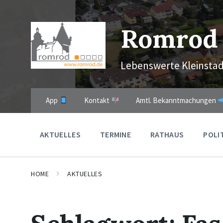
Skip
Skip
Skip
to
to
to
content
main
footer
Romrod
navigation
Lebenswerte Kleinstad
App
Kontakt
Amtl. Bekanntmachungen
AKTUELLES
TERMINE
RATHAUS
POLI
HOME
AKTUELLES