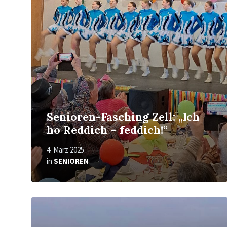
More
Senioren-Fasching Zell: „Ich
ho Reddich – feddich!“
4. März 2025
in
SENIOREN
Read
More