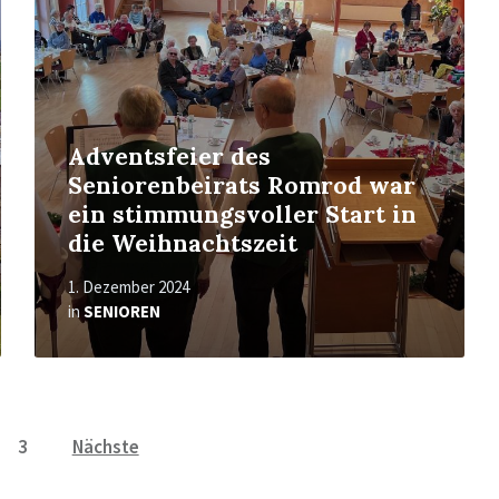
Adventsfeier des
Seniorenbeirats Romrod war
ein stimmungsvoller Start in
die Weihnachtszeit
1. Dezember 2024
in
SENIOREN
3
Nächste