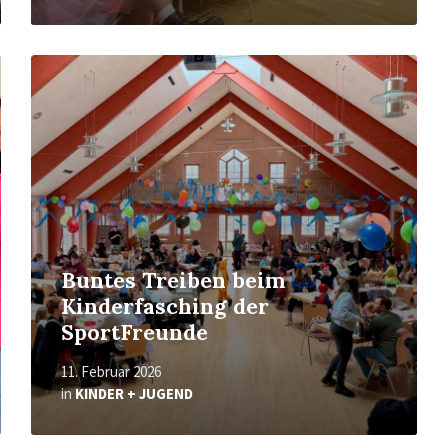
Read
More
Buntes Treiben beim
Kinderfasching der
SportFreunde
11. Februar 2026
in
KINDER + JUGEND