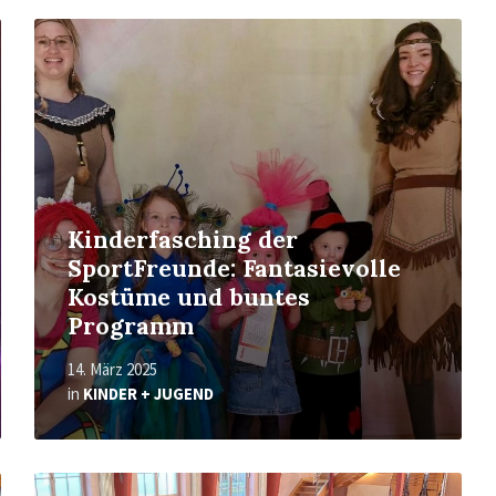
Read
More
Kinderfasching der
SportFreunde: Fantasievolle
Kostüme und buntes
Programm
14. März 2025
in
KINDER + JUGEND
Read