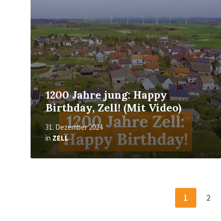
1200 Jahre jung: Happy
Birthday, Zell! (Mit Video)
31. Dezember 2024
in
ZELL
Seitennummerierung
1
2
der