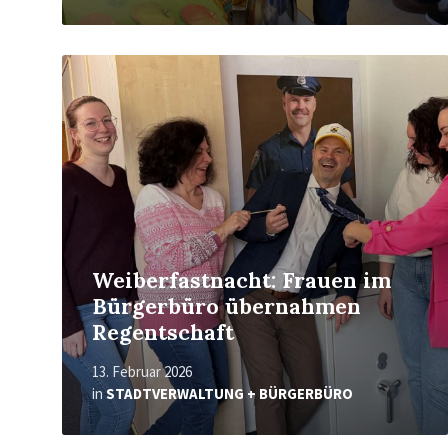
Read
More
Weiberfastnacht: Frauen im
Bürgerbüro übernahmen
Regentschaft
13. Februar 2026
in
STADTVERWALTUNG + BÜRGERBÜRO