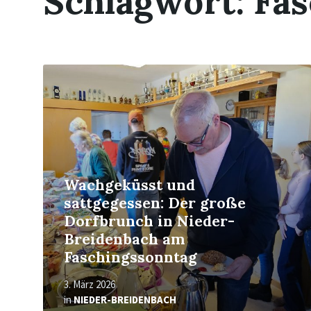
Schlagwort:
Fas
Read
More
Wachgeküsst und
sattgegessen: Der große
Dorfbrunch in Nieder-
Breidenbach am
Faschingssonntag
3. März 2026
in
NIEDER-BREIDENBACH