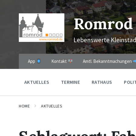
Skip
Skip
Skip
to
to
to
content
main
footer
Romrod
navigation
Lebenswerte Kleinstad
App
Kontakt
Amtl. Bekanntmachungen
AKTUELLES
TERMINE
RATHAUS
POLI
HOME
AKTUELLES