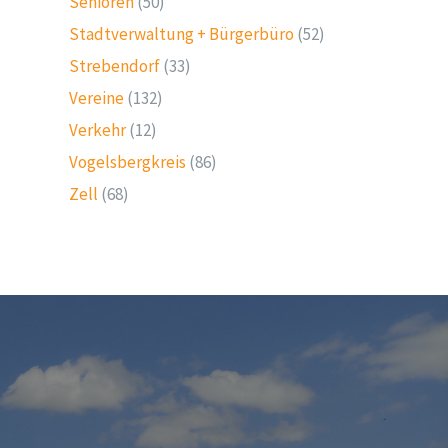
Senioren
(50)
Stadtverwaltung + Bürgerbüro
(52)
Strebendorf
(33)
Vereine
(132)
Verkehr
(12)
Vogelsbergkreis
(86)
Zell
(68)