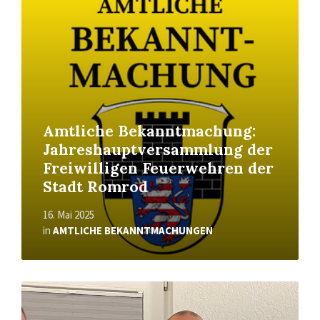
More
Amtliche Bekanntmachung:
Jahreshauptversammlung der
Freiwilligen Feuerwehren der
Stadt Romrod
16. Mai 2025
in
AMTLICHE BEKANNTMACHUNGEN
Read
More