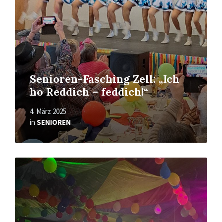
Senioren-Fasching Zell: „Ich
ho Reddich – feddich!“
4. März 2025
in
SENIOREN
Read
More