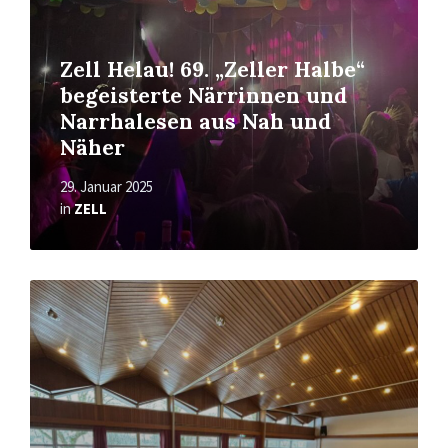
Zell Helau! 69. „Zeller Halbe“
begeisterte Närrinnen und
Narrhalesen aus Nah und
Näher
29. Januar 2025
in
ZELL
Read
More