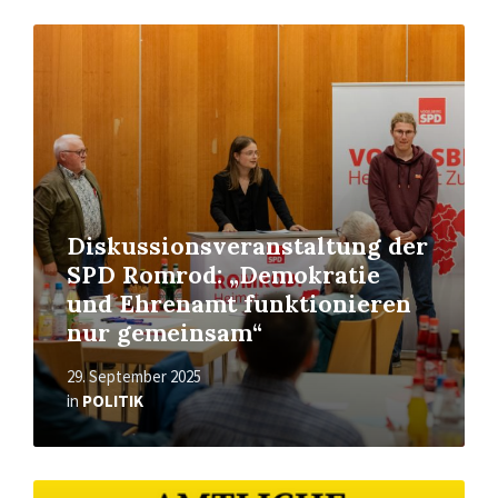
Read
More
Diskussionsveranstaltung der
SPD Romrod: „Demokratie
und Ehrenamt funktionieren
nur gemeinsam“
29. September 2025
in
POLITIK
Read