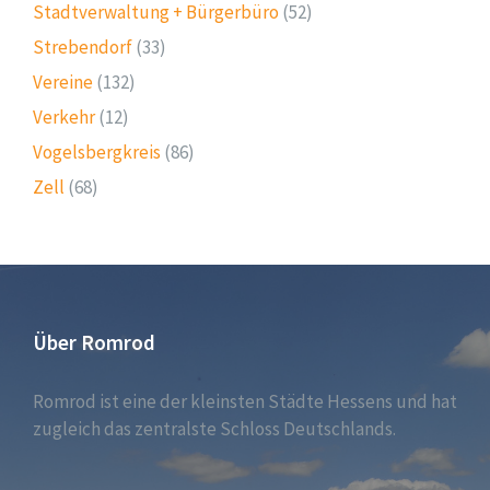
Stadtverwaltung + Bürgerbüro
(52)
Strebendorf
(33)
Vereine
(132)
Verkehr
(12)
Vogelsbergkreis
(86)
Zell
(68)
Über Romrod
Romrod ist eine der kleinsten Städte Hessens und hat
zugleich das zentralste Schloss Deutschlands.