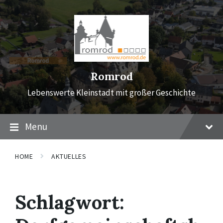
Skip
Skip
Skip
to
to
to
content
main
footer
navigation
Romrod
Lebenswerte Kleinstadt mit großer Geschichte
Menu
HOME
AKTUELLES
Schlagwort: