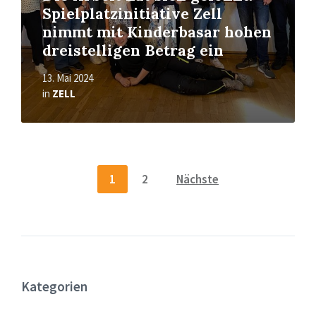
Spielplatzinitiative Zell
nimmt mit Kinderbasar hohen
dreistelligen Betrag ein
13. Mai 2024
in
ZELL
Seitennummerierung
1
2
Nächste
der
Beiträge
Kategorien