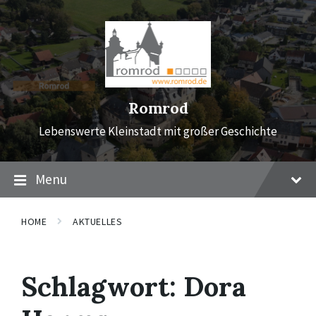
Skip
Skip
Skip
to
to
to
content
main
footer
navigation
Romrod
Lebenswerte Kleinstadt mit großer Geschichte
Menu
HOME
AKTUELLES
Schlagwort:
Dora