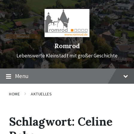
Skip
Skip
Skip
to
to
to
content
main
footer
navigation
Romrod
Lebenswerte Kleinstadt mit großer Geschichte
Menu
HOME
AKTUELLES
Schlagwort:
Celine