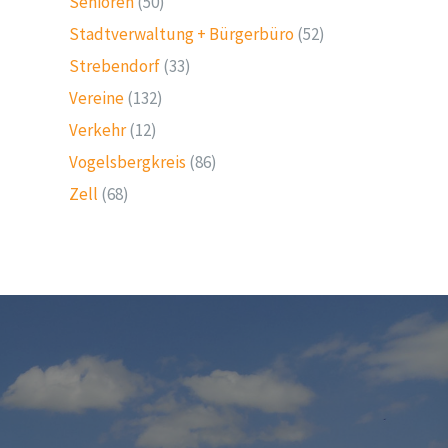
Senioren
(50)
Stadtverwaltung + Bürgerbüro
(52)
Strebendorf
(33)
Vereine
(132)
Verkehr
(12)
Vogelsbergkreis
(86)
Zell
(68)