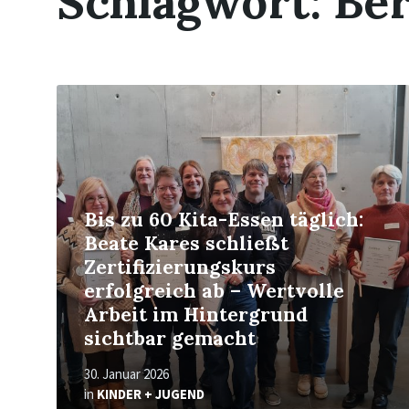
Schlagwort:
Ber
Read
More
Bis zu 60 Kita-Essen täglich:
Beate Kares schließt
Zertifizierungskurs
erfolgreich ab – Wertvolle
Arbeit im Hintergrund
sichtbar gemacht
30. Januar 2026
in
KINDER + JUGEND