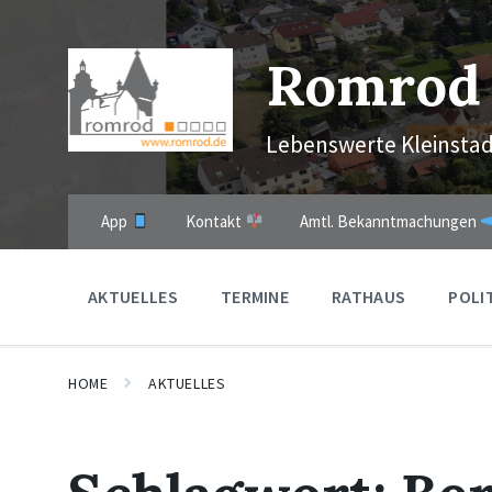
Skip
Skip
Skip
to
to
to
content
main
footer
Romrod
navigation
Lebenswerte Kleinstad
App
Kontakt
Amtl. Bekanntmachungen
AKTUELLES
TERMINE
RATHAUS
POLI
HOME
AKTUELLES