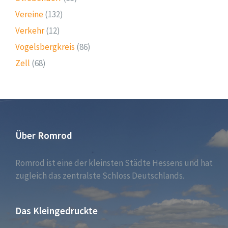
Vereine
(132)
Verkehr
(12)
Vogelsbergkreis
(86)
Zell
(68)
Über Romrod
Romrod ist eine der kleinsten Städte Hessens und hat
zugleich das zentralste Schloss Deutschlands.
Das Kleingedruckte