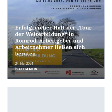
Erfolgreicher Halt der „Tour
der Weiterbildung“ in
Romrod: Arbeitgeber und
Arbeitnehmer ließen sich
beraten
24. Mai 2024
in
ALLGEMEIN
Read
More