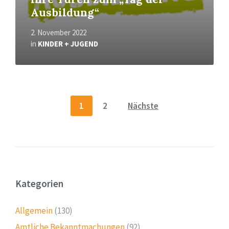
Ausbildung“
2. November 2022
in
KINDER + JUGEND
Seitennummerierung
1
2
Nächste
der
Beiträge
Kategorien
Allgemein
(130)
Amtliche Bekanntmachungen
(92)