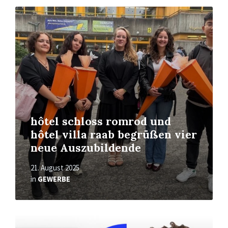
Read
More
hôtel schloss romrod und
hôtel villa raab begrüßen vier
neue Auszubildende
21. August 2025
in
GEWERBE
Read