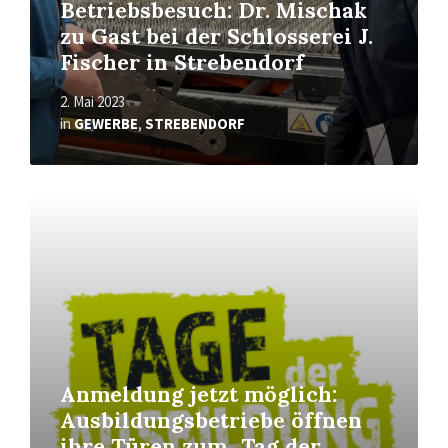
Betriebsbesuch: Dr. Mischak
zu Gast bei der Schlosserei J.
Fischer in Strebendorf
2. Mai 2023
in
GEWERBE
,
STREBENDORF
Read
More
Anmeldung jetzt möglich:
Ausbildungsbetriebe öffnen
ihre Türen zum „Tag der