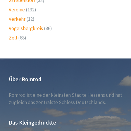
Strebendorf
(33)
Vereine
(132)
Verkehr
(12)
Vogelsbergkreis
(86)
Zell
(68)
Über Romrod
Romrod ist eine der kleinsten Städte Hessens und hat
zugleich das zentralste Schloss Deutschlands.
Das Kleingedruckte