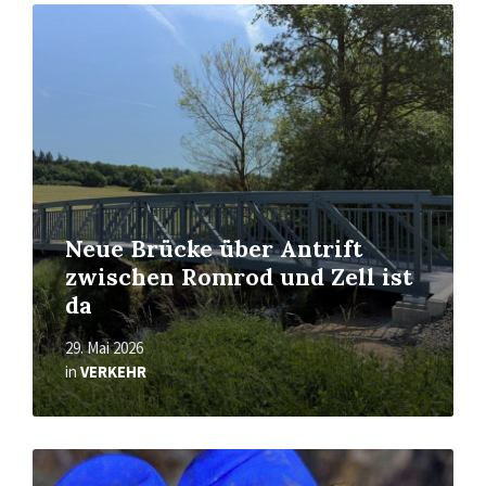
Read
More
Neue Brücke über Antrift
zwischen Romrod und Zell ist
da
29. Mai 2026
in
VERKEHR
Read
More