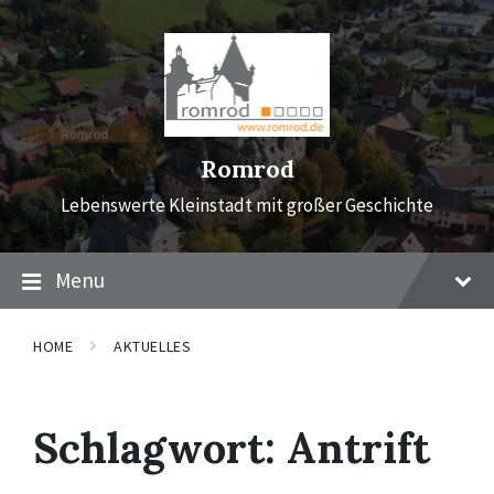
Skip
Skip
Skip
to
to
to
content
main
footer
navigation
Romrod
Lebenswerte Kleinstadt mit großer Geschichte
Menu
HOME
AKTUELLES
Schlagwort:
Antrift