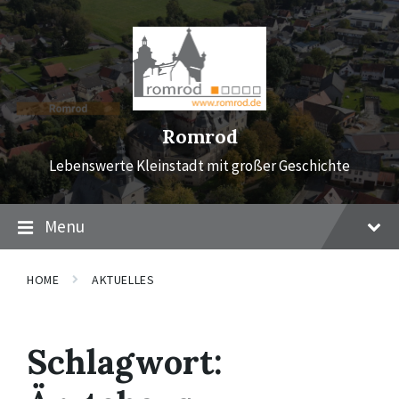
Skip
Skip
Skip
to
to
to
content
main
footer
navigation
Romrod
Lebenswerte Kleinstadt mit großer Geschichte
Menu
HOME
AKTUELLES
Schlagwort: