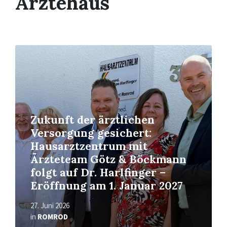
Ärztehaus
Read
More
Zukunft der ärztlichen
Versorgung gesichert:
Hausarztzentrum mit
Ärzteteam Götz & Böckmann
folgt auf Dr. Harlfinger –
Eröffnung am 1. Januar 2027
27. Juni 2026
in
ROMROD