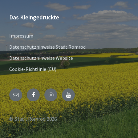
Das Kleingedruckte
Impressum
Datenschutzhinweise Stadt Romrod
Datenschutzhinweise Website
Cookie-Richtlinie (EU)
E-
Facebook
Instagram
YouTube
Mail
© Stadt Romrod 2026