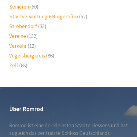
Senioren
(50)
Stadtverwaltung + Bürgerbüro
(52)
Strebendorf
(33)
Vereine
(132)
Verkehr
(12)
Vogelsbergkreis
(86)
Zell
(68)
Über Romrod
Romrod ist eine der kleinsten Städte Hessens und hat
zugleich das zentralste Schloss Deutschlands.