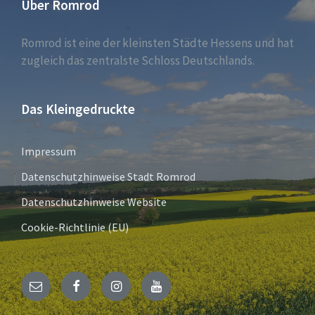
Über Romrod
Romrod ist eine der kleinsten Städte Hessens und hat
zugleich das zentralste Schloss Deutschlands.
Das Kleingedruckte
Impressum
Datenschutzhinweise Stadt Romrod
Datenschutzhinweise Website
Cookie-Richtlinie (EU)
E-
Facebook
Instagram
YouTube