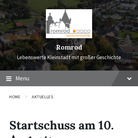
Skip
Skip
Skip
to
to
to
content
main
footer
navigation
Romrod
Lebenswerte Kleinstadt mit großer Geschichte
Menu
HOME
AKTUELLES
Startschuss am 10.