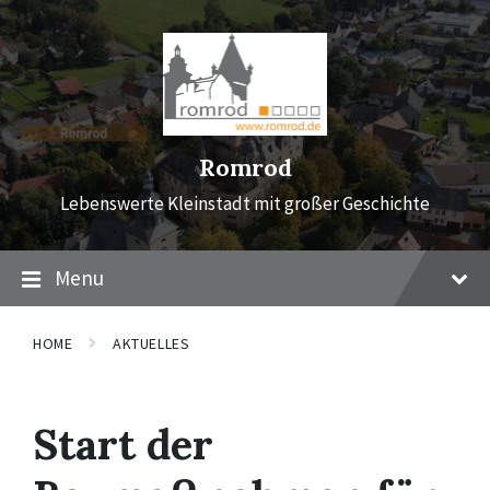
Skip
Skip
Skip
to
to
to
content
main
footer
navigation
Romrod
Lebenswerte Kleinstadt mit großer Geschichte
Menu
HOME
AKTUELLES
Start der