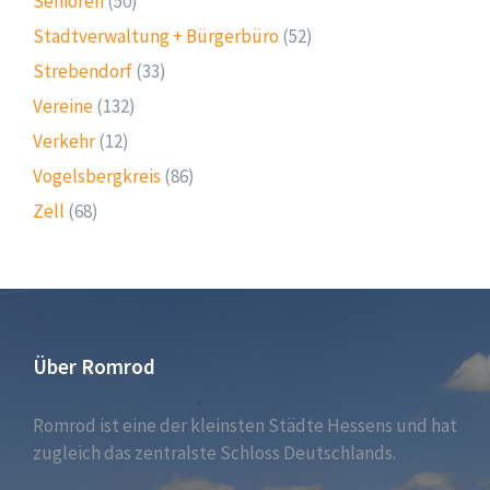
Senioren
(50)
Stadtverwaltung + Bürgerbüro
(52)
Strebendorf
(33)
Vereine
(132)
Verkehr
(12)
Vogelsbergkreis
(86)
Zell
(68)
Über Romrod
Romrod ist eine der kleinsten Städte Hessens und hat
zugleich das zentralste Schloss Deutschlands.