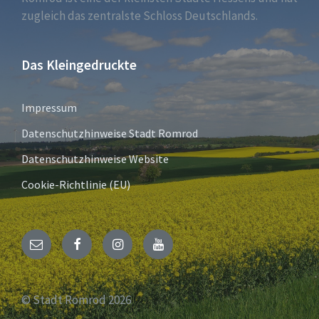
zugleich das zentralste Schloss Deutschlands.
Das Kleingedruckte
Impressum
Datenschutzhinweise Stadt Romrod
Datenschutzhinweise Website
Cookie-Richtlinie (EU)
E-
Facebook
Instagram
YouTube
Mail
© Stadt Romrod 2026