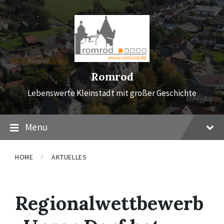
Skip
Skip
Skip
to
to
to
content
main
footer
navigation
Romrod
Lebenswerte Kleinstadt mit großer Geschichte
Menu
HOME
AKTUELLES
Regionalwettbewerb