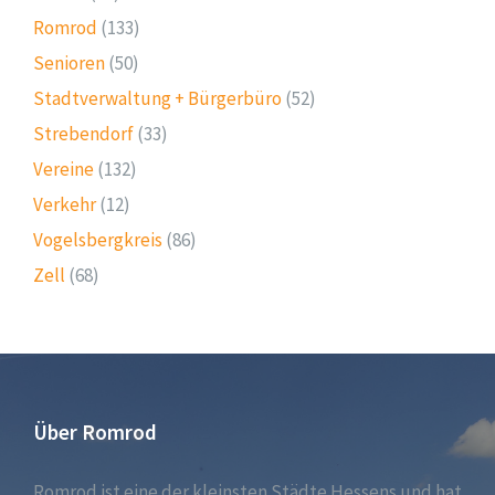
Romrod
(133)
Senioren
(50)
Stadtverwaltung + Bürgerbüro
(52)
Strebendorf
(33)
Vereine
(132)
Verkehr
(12)
Vogelsbergkreis
(86)
Zell
(68)
Über Romrod
Romrod ist eine der kleinsten Städte Hessens und hat