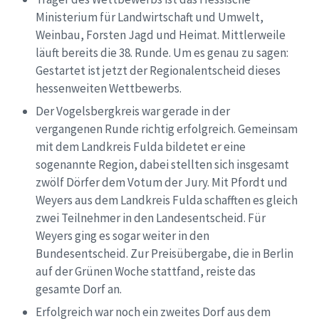
Ministerium für Landwirtschaft und Umwelt,
Weinbau, Forsten Jagd und Heimat. Mittlerweile
läuft bereits die 38. Runde. Um es genau zu sagen:
Gestartet ist jetzt der Regionalentscheid dieses
hessenweiten Wettbewerbs.
Der Vogelsbergkreis war gerade in der
vergangenen Runde richtig erfolgreich. Gemeinsam
mit dem Landkreis Fulda bildetet er eine
sogenannte Region, dabei stellten sich insgesamt
zwölf Dörfer dem Votum der Jury. Mit Pfordt und
Weyers aus dem Landkreis Fulda schafften es gleich
zwei Teilnehmer in den Landesentscheid. Für
Weyers ging es sogar weiter in den
Bundesentscheid. Zur Preisübergabe, die in Berlin
auf der Grünen Woche stattfand, reiste das
gesamte Dorf an.
Erfolgreich war noch ein zweites Dorf aus dem