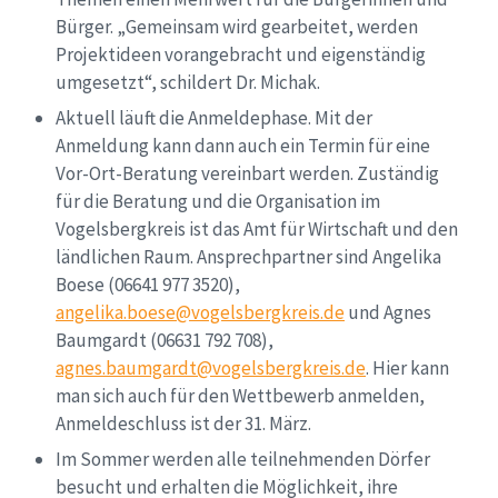
Bürger. „Gemeinsam wird gearbeitet, werden
Projektideen vorangebracht und eigenständig
umgesetzt“, schildert Dr. Michak.
Aktuell läuft die Anmeldephase. Mit der
Anmeldung kann dann auch ein Termin für eine
Vor-Ort-Beratung vereinbart werden. Zuständig
für die Beratung und die Organisation im
Vogelsbergkreis ist das Amt für Wirtschaft und den
ländlichen Raum. Ansprechpartner sind Angelika
Boese (06641 977 3520),
angelika.boese@vogelsbergkreis.de
und Agnes
Baumgardt (06631 792 708),
agnes.baumgardt@vogelsbergkreis.de
. Hier kann
man sich auch für den Wettbewerb anmelden,
Anmeldeschluss ist der 31. März.
Im Sommer werden alle teilnehmenden Dörfer
besucht und erhalten die Möglichkeit, ihre