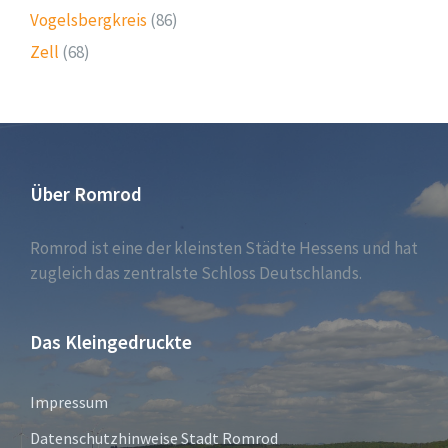
Vogelsbergkreis
(86)
Zell
(68)
Über Romrod
Romrod ist eine der kleinsten Städte Hessens und hat
zugleich das zentralste Schloss Deutschlands.
Das Kleingedruckte
Impressum
Datenschutzhinweise Stadt Romrod