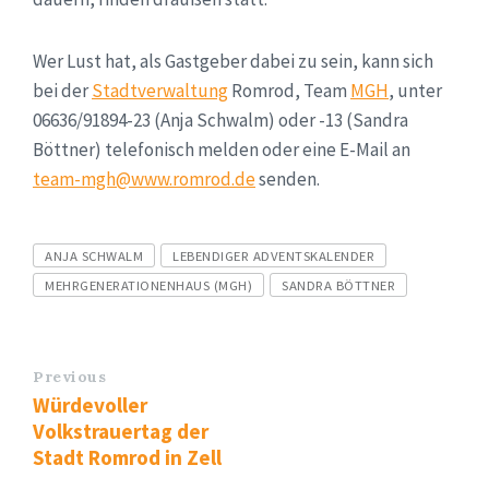
Wer Lust hat, als Gastgeber dabei zu sein, kann sich
bei der
Stadtverwaltung
Romrod, Team
MGH
, unter
06636/91894-23 (Anja Schwalm) oder -13 (Sandra
Böttner) telefonisch melden oder eine E-Mail an
team-mgh@www.romrod.de
senden.
Tags
ANJA SCHWALM
LEBENDIGER ADVENTSKALENDER
MEHRGENERATIONENHAUS (MGH)
SANDRA BÖTTNER
Previous
Würdevoller
Volkstrauertag der
Stadt Romrod in Zell