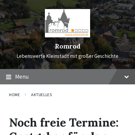
Skip
Skip
Skip
to
to
to
content
main
footer
navigation
Romrod
Lebenswerte Kleinstadt mit großer Geschichte
Menu
HOME
AKTUELLES
Noch freie Termine: