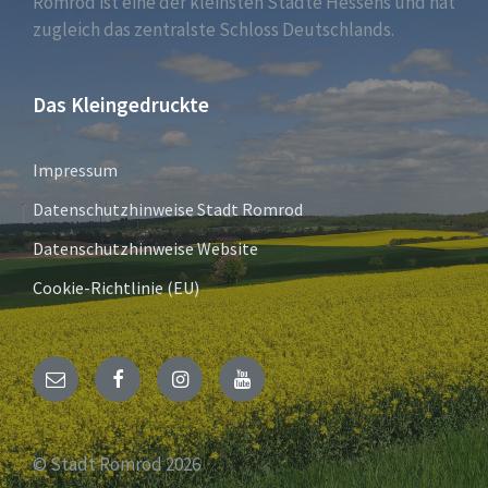
Romrod ist eine der kleinsten Städte Hessens und hat
zugleich das zentralste Schloss Deutschlands.
Das Kleingedruckte
Impressum
Datenschutzhinweise Stadt Romrod
Datenschutzhinweise Website
Cookie-Richtlinie (EU)
E-
Facebook
Instagram
YouTube
Mail
© Stadt Romrod 2026