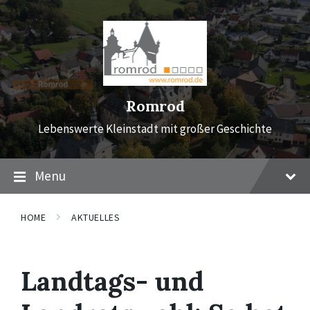
Skip
Skip
Skip
to
to
to
content
main
footer
navigation
Romrod
Lebenswerte Kleinstadt mit großer Geschichte
Menu
HOME
AKTUELLES
Landtags- und