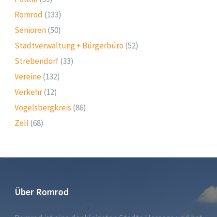
Romrod
(133)
Senioren
(50)
Stadtverwaltung + Bürgerbüro
(52)
Strebendorf
(33)
Vereine
(132)
Verkehr
(12)
Vogelsbergkreis
(86)
Zell
(68)
Über Romrod